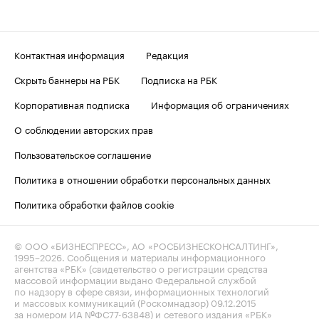
Контактная информация
Редакция
Скрыть баннеры на РБК
Подписка на РБК
Корпоративная подписка
Информация об ограничениях
О соблюдении авторских прав
Пользовательское соглашение
Политика в отношении обработки персональных данных
Политика обработки файлов cookie
© ООО «БИЗНЕСПРЕСС», АО «РОСБИЗНЕСКОНСАЛТИНГ»,
1995–2026
. Сообщения и материалы информационного
агентства «РБК» (свидетельство о регистрации средства
массовой информации выдано Федеральной службой
по надзору в сфере связи, информационных технологий
и массовых коммуникаций (Роскомнадзор) 09.12.2015
за номером ИА №ФС77-63848) и сетевого издания «РБК»