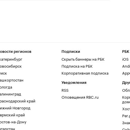
овости регионов
Подписки
РБК
катеринбург
Скрыть баннеры на РБК
iOS
овосибирск
Подписка на РБК
And
мск
Корпоративная подписка
AppG
ашкортостан
Уведомления
Дру
ологда
RSS
Обл
алининград
Оповещения RBC.ru
Кор
раснодарский край
дом
ижний Новгород
Хос
ермский край
Рег
остов-на-Дону
Зна
атарстан
Сайт