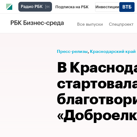
Подписка на РБК
Инвестиции
Телеканал
РБК Вино
Спорт
Школ
Все выпуски
Спецпроект
Визионеры
Национальные проекты
Исследования
Кредитные рейтинги
Пресс-релизы
⁠,
Краснодарский край
Спецпроекты
Проверка контрагентов
В Краснод
Рынок наличной валюты
стартовал
благотвор
«Доброелк