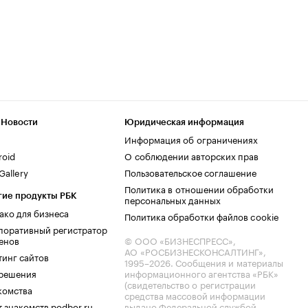
 Новости
Юридическая информация
Информация об ограничениях
roid
О соблюдении авторских прав
allery
Пользовательское соглашение
Политика в отношении обработки
гие продукты РБК
персональных данных
ако для бизнеса
Политика обработки файлов cookie
поративный регистратор
енов
© ООО «БИЗНЕСПРЕСС»,
АО «РОСБИЗНЕСКОНСАЛТИНГ»,
тинг сайтов
1995–2026
. Сообщения и материалы
.решения
информационного агентства «РБК»
(свидетельство о регистрации
комства
средства массовой информации
 знакомств podbor.ru
выдано Федеральной службой