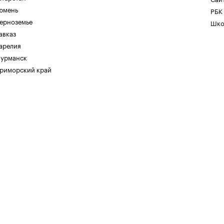
юмень
РБК
ерноземье
Шко
авказ
арелия
урманск
риморский край