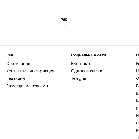
РБК
Социальные сети
Н
О компании
ВКонтакте
Е
Контактная информация
Одноклассники
Н
Редакция
Telegram
О
Размещение рекламы
Б
В
К
К
Н
П
Р
Т