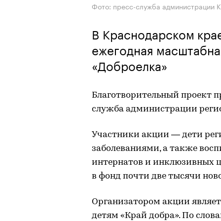
Фото: пресс-служба администрации К
В Краснодарском крае
ежегодная масштабна
«Доброелка»
Благотворительный проект пр
служба администрации реги
Участники акции — дети ре
заболеваниями, а также вос
интернатов и инклюзивных це
в фонд почти две тысячи но
Организатором акции являе
детям «Край добра». По слов