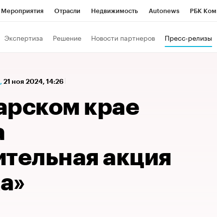
Мероприятия
Отрасли
Недвижимость
Autonews
РБК Ком
а управления РБК
РБК Образование
РБК Курсы
РБК Life
Т
Экспертиза
Решение
Новости партнеров
Пресс-релизы
Город
Стиль
Крипто
РБК Бизнес-среда
Дискуссионный к
Франшизы
Газета
Спецпроекты СПб
Конференции СПб
,
21 ноя 2024, 14:26
Политика
Экономика
Бизнес
Технологии и медиа
Фин
арском крае
а
ительная акция
а»