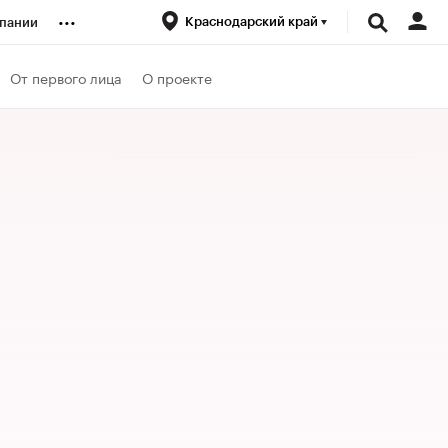
...
Краснодарский край
пании
ренды
От первого лица
О проекте
луб
ансы