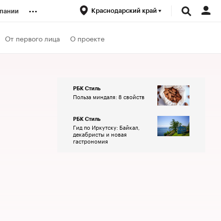
...
Краснодарский край
пании
ренды
От первого лица
О проекте
луб
РБК Стиль
Польза миндаля: 8 свойств
ансы
РБК Стиль
Гид по Иркутску: Байкал,
декабристы и новая
гастрономия