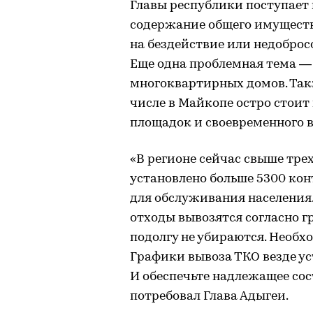
Главы республики поступает
содержание общего имуществ
на бездействие или недобро
Еще одна проблемная тема 
многоквартирных домов. Так
числе в Майкопе остро стои
площадок и своевременного 
«В регионе сейчас свыше тре
установлено больше 5300 кон
для обслуживания населения.
отходы вывозятся согласно г
подолгу не убираются. Необх
Графики вывоза ТКО везде ус
И обеспечьте надлежащее со
потребовал Глава Адыгеи.