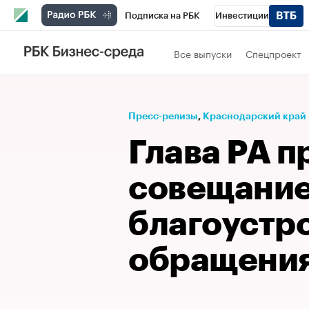
Подписка на РБК
Инвестиции
Телеканал
РБК Вино
Спорт
Школ
Все выпуски
Спецпроект
Визионеры
Национальные проекты
Исследования
Кредитные рейтинги
Пресс-релизы
⁠,
Краснодарский край
Спецпроекты
Проверка контрагентов
Глава РА п
Рынок наличной валюты
совещание
благоустро
обращения