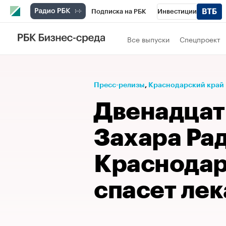
Подписка на РБК
Инвестиции
Телеканал
РБК Вино
Спорт
Школ
Все выпуски
Спецпроект
Визионеры
Национальные проекты
Исследования
Кредитные рейтинги
Пресс-релизы
⁠,
Краснодарский край
Спецпроекты
Проверка контрагентов
Двенадцат
Рынок наличной валюты
Захара Ра
Краснодар
спасет ле