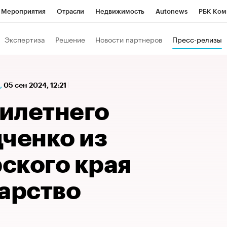
Мероприятия
Отрасли
Недвижимость
Autonews
РБК Ком
а управления РБК
РБК Образование
РБК Курсы
РБК Life
Т
Экспертиза
Решение
Новости партнеров
Пресс-релизы
Город
Стиль
Крипто
РБК Бизнес-среда
Дискуссионный к
Франшизы
Газета
Спецпроекты СПб
Конференции СПб
,
05 сен 2024, 12:21
Политика
Экономика
Бизнес
Технологии и медиа
Фин
илетнего
дченко из
ского края
карство