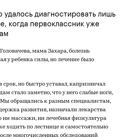
удалось диагностировать лишь
е, когда первоклассник уже
сам
Головачева, мама Захара, болезнь
я у ребенка силы, но лечение было
в срок, но быстро уставал, капризничал
дам стало заметно, что у него слабые ноги,
. Мы обращались к разным специалистам,
адержка развития, назначали лекарства
 ни массажи, ни лечебная физкультура
же ходить по лестнице и самостоятельно
т после многочисленных обследований