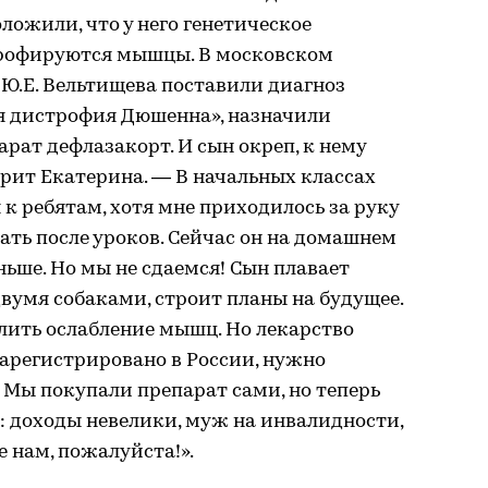
ложили, что у него генетическое
трофируются мышцы. В московском
Ю.Е. Вельтищева поставили диагноз
 дистрофия Дюшенна», назначили
ат дефлазакорт. И сын окреп, к нему
орит Екатерина. — В начальных классах
 к ребятам, хотя мне приходилось за руку
ать после уроков. Сейчас он на домашнем
ньше. Но мы не сдаемся! Сын плавает
двумя собаками, строит планы на будущее.
лить ослабление мышц. Но лекарство
зарегистрировано в России, нужно
. Мы покупали препарат сами, но теперь
о: доходы невелики, муж на инвалидности,
е нам, пожалуйста!».