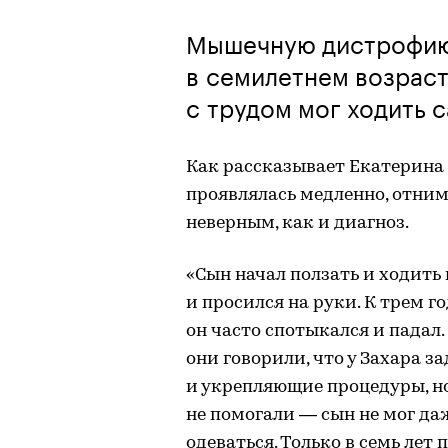
Мышечную дистрофию 
в семилетнем возраст
с трудом мог ходить 
Как рассказывает Екатерина 
проявлялась медленно, отнима
неверным, как и диагноз.
«Сын начал ползать и ходить 
и просился на руки. К трем го
он часто спотыкался и падал
они говорили, что у Захара з
и укрепляющие процедуры, но
не помогали — сын не мог да
одеваться. Только в семь ле