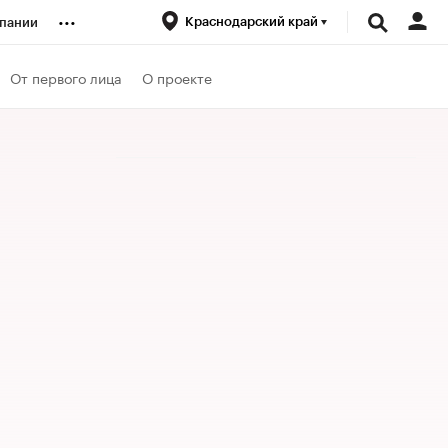
...
Краснодарский край
пании
ренды
От первого лица
О проекте
луб
ансы