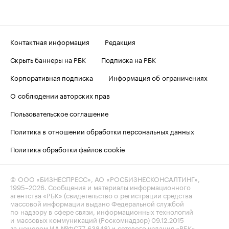
Контактная информация
Редакция
Скрыть баннеры на РБК
Подписка на РБК
Корпоративная подписка
Информация об ограничениях
О соблюдении авторских прав
Пользовательское соглашение
Политика в отношении обработки персональных данных
Политика обработки файлов cookie
© ООО «БИЗНЕСПРЕСС», АО «РОСБИЗНЕСКОНСАЛТИНГ»,
1995–2026
. Сообщения и материалы информационного
агентства «РБК» (свидетельство о регистрации средства
массовой информации выдано Федеральной службой
по надзору в сфере связи, информационных технологий
и массовых коммуникаций (Роскомнадзор) 09.12.2015
за номером ИА №ФС77-63848) и сетевого издания «РБК»