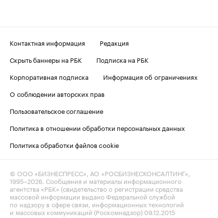
Контактная информация
Редакция
Скрыть баннеры на РБК
Подписка на РБК
Корпоративная подписка
Информация об ограничениях
О соблюдении авторских прав
Пользовательское соглашение
Политика в отношении обработки персональных данных
Политика обработки файлов cookie
© ООО «БИЗНЕСПРЕСС», АО «РОСБИЗНЕСКОНСАЛТИНГ»,
1995–2026
. Сообщения и материалы информационного
агентства «РБК» (свидетельство о регистрации средства
массовой информации выдано Федеральной службой
по надзору в сфере связи, информационных технологий
и массовых коммуникаций (Роскомнадзор) 09.12.2015