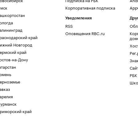
овосибирск
Подписка на РБК
And
мск
Корпоративная подписка
AppG
ашкортостан
Уведомления
Дру
ологда
RSS
Обл
алининград
Оповещения RBC.ru
Кор
раснодарский край
дом
ижний Новгород
Хос
ермский край
Рег
остов-на-Дону
Зна
атарстан
Сайт
юмень
РБК
ерноземье
Шко
авказ
арелия
урманск
риморский край