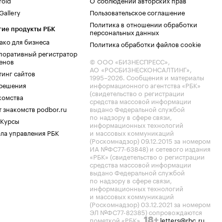
roid
О соблюдении авторских прав
allery
Пользовательское соглашение
Политика в отношении обработки
гие продукты РБК
персональных данных
ако для бизнеса
Политика обработки файлов cookie
поративный регистратор
енов
© ООО «БИЗНЕСПРЕСС»,
АО «РОСБИЗНЕСКОНСАЛТИНГ»,
тинг сайтов
1995–2026
. Сообщения и материалы
.решения
информационного агентства «РБК»
(свидетельство о регистрации
комства
средства массовой информации
 знакомств podbor.ru
выдано Федеральной службой
по надзору в сфере связи,
 Курсы
информационных технологий
ла управления РБК
и массовых коммуникаций
(Роскомнадзор) 09.12.2015 за номером
ИА №ФС77-63848) и сетевого издания
«РБК» (свидетельство о регистрации
средства массовой информации
выдано Федеральной службой
по надзору в сфере связи,
информационных технологий
и массовых коммуникаций
(Роскомнадзор) 03.12.2021 за номером
ЭЛ №ФС77-82385) сопровождаются
пометкой «РБК».
letters@rbc.ru
18+