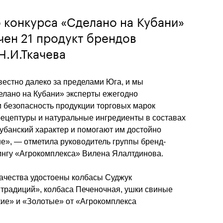
о конкурса «Сделано на Кубани»
чен 21 продукт брендов
Н.И.Ткачева
вестно далеко за пределами Юга, и мы 
елано на Кубани» эксперты ежегодно 
 безопасность продукции торговых марок 
ецептуры и натуральные ингредиенты в составах 
банский характер и помогают им достойно 
не», — отметила руководитель группы бренд-
нгу «Агрокомплекса» Вилена Ялалтдинова.
ачества удостоены колбасы Cуджук 
традиций», колбаса Печеночная, ушки свиные 
ие» и «Золотые» от «Агрокомплекса 