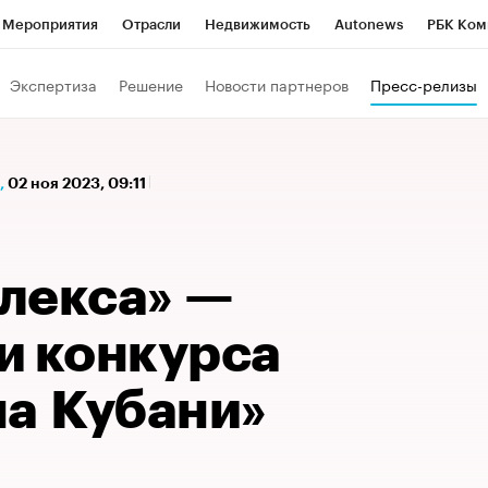
Мероприятия
Отрасли
Недвижимость
Autonews
РБК Ком
а управления РБК
РБК Образование
РБК Курсы
РБК Life
Т
Экспертиза
Решение
Новости партнеров
Пресс-релизы
Город
Стиль
Крипто
РБК Бизнес-среда
Дискуссионный к
Франшизы
Газета
Спецпроекты СПб
Конференции СПб
,
02 ноя 2023, 09:11
Политика
Экономика
Бизнес
Технологии и медиа
Фин
лекса» —
и конкурса
на Кубани»