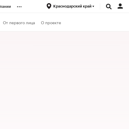
...
Краснодарский край
пании
ренды
От первого лица
О проекте
луб
ансы