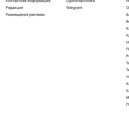
Контактная информация
Одноклассники
Н
Редакция
Telegram
О
Размещение рекламы
Б
В
К
К
Н
П
Р
Т
Т
Ч
К
К
М
П