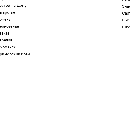
остов-на-Дону
Зна
атарстан
Сайт
юмень
РБК
ерноземье
Шко
авказ
арелия
урманск
риморский край