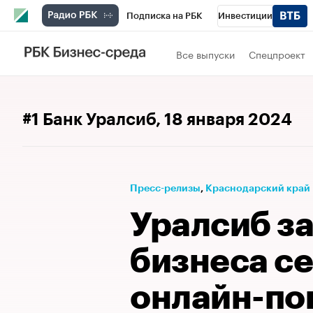
Подписка на РБК
Инвестиции
Телеканал
РБК Вино
Спорт
Школ
Все выпуски
Спецпроект
Визионеры
Национальные проекты
Исследования
Кредитные рейтинги
#1 Банк Уралсиб
, 18 января 2024
Спецпроекты
Проверка контрагентов
Рынок наличной валюты
Пресс-релизы
⁠,
Краснодарский край
Уралсиб за
бизнеса с
онлайн-по