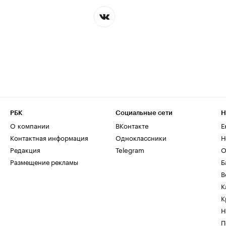
РБК
Социальные сети
Н
О компании
ВКонтакте
Е
Контактная информация
Одноклассники
Н
Редакция
Telegram
О
Размещение рекламы
Б
В
К
К
Н
П