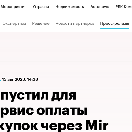
Мероприятия
Отрасли
Недвижимость
Autonews
РБК Ком
а управления РБК
РБК Образование
РБК Курсы
РБК Life
Т
Экспертиза
Решение
Новости партнеров
Пресс-релизы
Город
Стиль
Крипто
РБК Бизнес-среда
Дискуссионный к
Франшизы
Газета
Спецпроекты СПб
Конференции СПб
Политика
Экономика
Бизнес
Технологии и медиа
Фин
,
15 авг 2023, 14:38
пустил для
ервис оплаты
купок через Mir