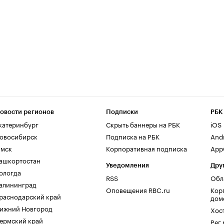
овости регионов
Подписки
РБК
катеринбург
Скрыть баннеры на РБК
iOS
овосибирск
Подписка на РБК
And
мск
Корпоративная подписка
AppG
ашкортостан
Уведомления
Дру
ологда
RSS
Обл
алининград
Оповещения RBC.ru
Кор
раснодарский край
дом
ижний Новгород
Хос
ермский край
Рег