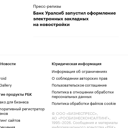
Пресс-релизы
Банк Уралсиб запустил оформление
электронных закладных
на новостройки
 Новости
Юридическая информация
Информация об ограничениях
roid
О соблюдении авторских прав
allery
Пользовательское соглашение
Политика в отношении обработки
гие продукты РБК
персональных данных
ако для бизнеса
Политика обработки файлов cookie
поративный регистратор
енов
© ООО «БИЗНЕСПРЕСС»,
АО «РОСБИЗНЕСКОНСАЛТИНГ»,
тинг сайтов
1995–2026
. Сообщения и материалы
.решения
информационного агентства «РБК»