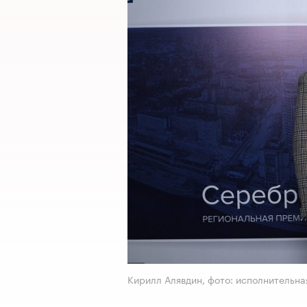
Кирилл Алявдин, фото: исполнительн