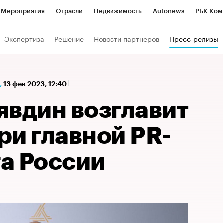
Мероприятия
Отрасли
Недвижимость
Autonews
РБК Ком
а управления РБК
РБК Образование
РБК Курсы
РБК Life
Т
Экспертиза
Решение
Новости партнеров
Пресс-релизы
Город
Стиль
Крипто
РБК Бизнес-среда
Дискуссионный к
Франшизы
Газета
Спецпроекты СПб
Конференции СПб
,
13 фев 2023, 12:40
Политика
Экономика
Бизнес
Технологии и медиа
Фин
явдин возглавит
ри главной PR-
а России