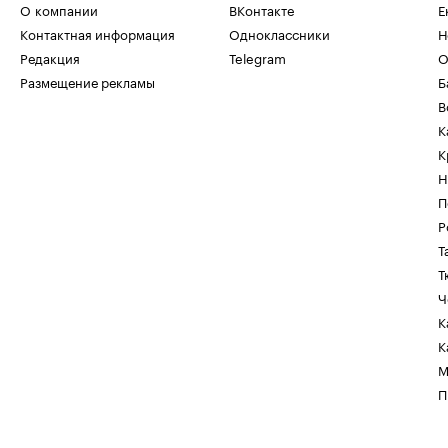
О компании
ВКонтакте
Е
Контактная информация
Одноклассники
Н
Редакция
Telegram
О
Размещение рекламы
Б
В
К
К
Н
П
Р
Т
Т
Ч
К
К
М
П