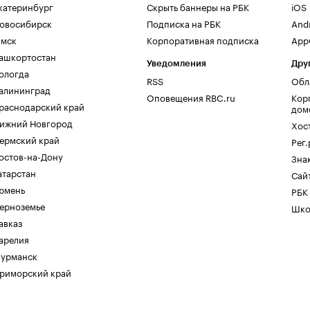
катеринбург
Скрыть баннеры на РБК
iOS
овосибирск
Подписка на РБК
And
мск
Корпоративная подписка
AppG
ашкортостан
Уведомления
Дру
ологда
RSS
Обл
алининград
Оповещения RBC.ru
Кор
раснодарский край
дом
ижний Новгород
Хос
ермский край
Рег
остов-на-Дону
Зна
атарстан
Сайт
юмень
РБК
ерноземье
Шко
авказ
арелия
урманск
риморский край