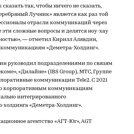
к сказать так, чтобы ничего не сказать,
Серебряный Лучник» является как раз той
ессионалы отрасли коммуникаций через
е эти сложные вопросы и делятся ноу-хау
нностью», — отметил Кирилл Алявдин,
 коммуникациям «Деметра-Холдинг».
дин руководил подразделениями по связям
коме», «Дилайне» (IBS Group), МТС, Группе
рпоративные коммуникации Tele2. С 2021
 по корпоративным коммуникациям
кально интегрированного
о холдинга «Деметра-Холдинг».
ционное агентство «АГТ-Юг», AGT