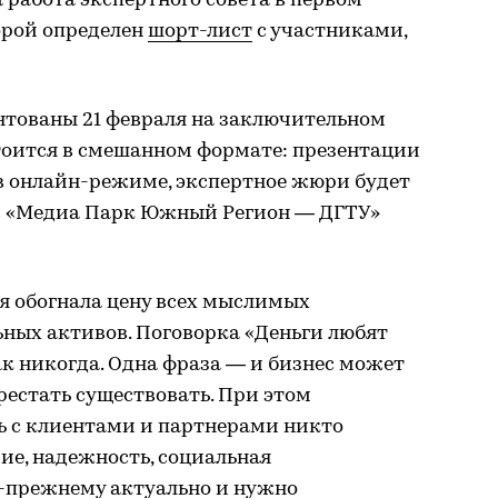
 работа экспертного совета в первом
орой определен
шорт-лист
с участниками,
нтованы 21 февраля на заключительном
тоится в смешанном формате: презентации
в онлайн-режиме, экспертное жюри будет
в «Медиа Парк Южный Регион — ДГТУ»
мя обогнала цену всех мыслимых
ных активов. Поговорка «Деньги любят
к никогда. Одна фраза — и бизнес может
рестать существовать. При этом
 с клиентами и партнерами никто
рие, надежность, социальная
о-прежнему актуально и нужно