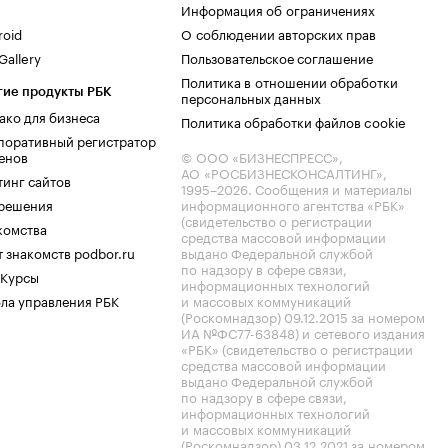
Информация об ограничениях
roid
О соблюдении авторских прав
allery
Пользовательское соглашение
Политика в отношении обработки
гие продукты РБК
персональных данных
ако для бизнеса
Политика обработки файлов cookie
поративный регистратор
енов
© ООО «БИЗНЕСПРЕСС»,
АО «РОСБИЗНЕСКОНСАЛТИНГ»,
тинг сайтов
1995–2026
. Сообщения и материалы
.решения
информационного агентства «РБК»
(свидетельство о регистрации
комства
средства массовой информации
 знакомств podbor.ru
выдано Федеральной службой
по надзору в сфере связи,
 Курсы
информационных технологий
ла управления РБК
и массовых коммуникаций
(Роскомнадзор) 09.12.2015 за номером
ИА №ФС77-63848) и сетевого издания
«РБК» (свидетельство о регистрации
средства массовой информации
выдано Федеральной службой
по надзору в сфере связи,
информационных технологий
и массовых коммуникаций
(Роскомнадзор) 03.12.2021 за номером