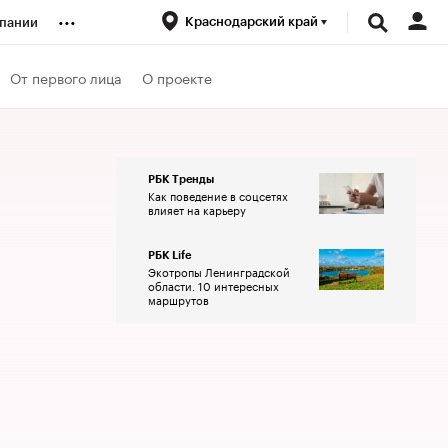
...
Краснодарский край
пании
ренды
От первого лица
О проекте
луб
РБК Тренды
Как поведение в соцсетях
ансы
влияет на карьеру
РБК Life
Экотропы Ленинградской
области. 10 интересных
маршрутов