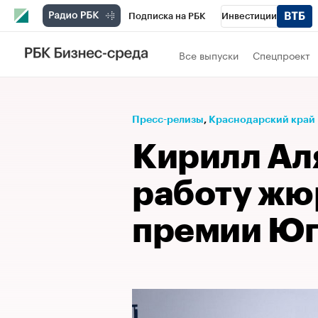
Подписка на РБК
Инвестиции
Телеканал
РБК Вино
Спорт
Школ
Все выпуски
Спецпроект
Визионеры
Национальные проекты
Исследования
Кредитные рейтинги
Пресс-релизы
⁠,
Краснодарский край
Спецпроекты
Проверка контрагентов
Кирилл Ал
Рынок наличной валюты
работу жю
премии Юг