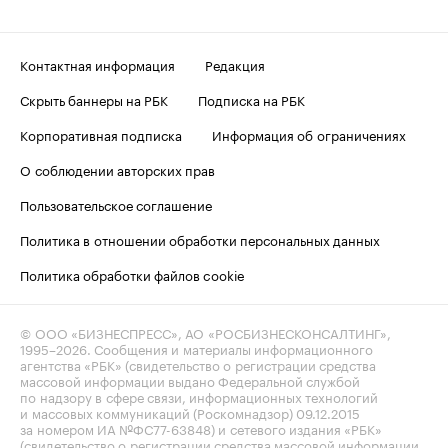
Контактная информация
Редакция
Скрыть баннеры на РБК
Подписка на РБК
Корпоративная подписка
Информация об ограничениях
О соблюдении авторских прав
Пользовательское соглашение
Политика в отношении обработки персональных данных
Политика обработки файлов cookie
© ООО «БИЗНЕСПРЕСС», АО «РОСБИЗНЕСКОНСАЛТИНГ»,
1995–2026
. Сообщения и материалы информационного
агентства «РБК» (свидетельство о регистрации средства
массовой информации выдано Федеральной службой
по надзору в сфере связи, информационных технологий
и массовых коммуникаций (Роскомнадзор) 09.12.2015
за номером ИА №ФС77-63848) и сетевого издания «РБК»
(свидетельство о регистрации средства массовой информации