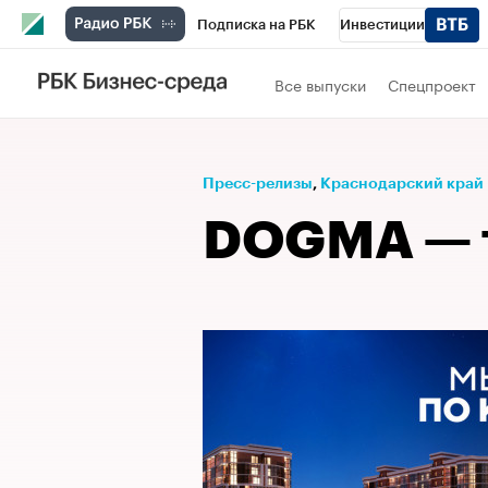
Подписка на РБК
Инвестиции
Телеканал
РБК Вино
Спорт
Школ
Все выпуски
Спецпроект
Визионеры
Национальные проекты
Исследования
Кредитные рейтинги
Пресс-релизы
⁠,
Краснодарский край
Спецпроекты
Проверка контрагентов
DOGMA — т
Рынок наличной валюты