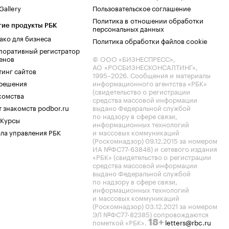
allery
Пользовательское соглашение
Политика в отношении обработки
гие продукты РБК
персональных данных
ако для бизнеса
Политика обработки файлов cookie
поративный регистратор
енов
© ООО «БИЗНЕСПРЕСС»,
АО «РОСБИЗНЕСКОНСАЛТИНГ»,
тинг сайтов
1995–2026
. Сообщения и материалы
.решения
информационного агентства «РБК»
(свидетельство о регистрации
комства
средства массовой информации
 знакомств podbor.ru
выдано Федеральной службой
по надзору в сфере связи,
 Курсы
информационных технологий
ла управления РБК
и массовых коммуникаций
(Роскомнадзор) 09.12.2015 за номером
ИА №ФС77-63848) и сетевого издания
«РБК» (свидетельство о регистрации
средства массовой информации
выдано Федеральной службой
по надзору в сфере связи,
информационных технологий
и массовых коммуникаций
(Роскомнадзор) 03.12.2021 за номером
ЭЛ №ФС77-82385) сопровождаются
пометкой «РБК».
letters@rbc.ru
18+