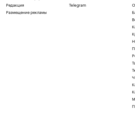
Редакция
Telegram
О
Размещение рекламы
Б
В
К
К
Н
П
Р
Т
Т
Ч
К
К
М
П