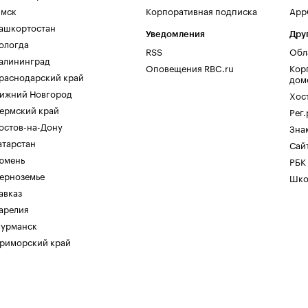
мск
Корпоративная подписка
AppG
ашкортостан
Уведомления
Дру
ологда
RSS
Обл
алининград
Оповещения RBC.ru
Кор
раснодарский край
дом
ижний Новгород
Хос
ермский край
Рег
остов-на-Дону
Зна
атарстан
Сайт
юмень
РБК
ерноземье
Шко
авказ
арелия
урманск
риморский край