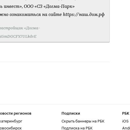
ь инвест», ООО «СЗ «Догма-Парк»
но ознакомиться на сайте https://наш.дом.рф
 застройщик «Догма-
we45mDGCFX7ULkdvE
овости регионов
Подписки
РБК
катеринбург
Скрыть баннеры на РБК
iOS
овосибирск
Подписка на РБК
And