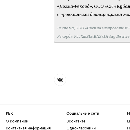
«Догма-Рекорд», ООО «СК «Кубан
с проектными декларациями мож
Реклама, ООО «Специализированный
Рекорд», Pb3XmBtztBNZxtH4aydbrw
РБК
Социальные сети
Н
О компании
ВКонтакте
Е
Контактная информация
Одноклассники
Н