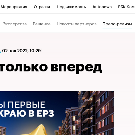
Мероприятия
Отрасли
Недвижимость
Autonews
РБК Ком
а управления РБК
РБК Образование
РБК Курсы
РБК Life
Т
Экспертиза
Решение
Новости партнеров
Пресс-релизы
Город
Стиль
Крипто
РБК Бизнес-среда
Дискуссионный к
Франшизы
Газета
Спецпроекты СПб
Конференции СПб
,
02 ноя 2022, 10:29
Политика
Экономика
Бизнес
Технологии и медиа
Фин
олько вперед