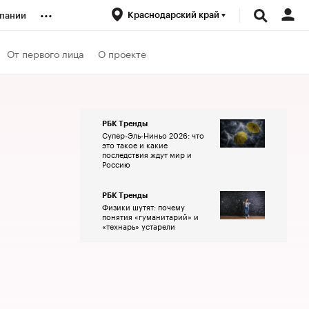
...
Краснодарский край
пании
ренды
От первого лица
О проекте
луб
РБК Тренды
Супер-Эль-Ниньо 2026: что
ансы
это такое и какие
последствия ждут мир и
Россию
РБК Тренды
Физики шутят: почему
понятия «гуманитарий» и
«технарь» устарели