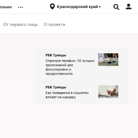
...
Краснодарский край
пании
ренды
От первого лица
О проекте
луб
РБК Тренды
Спрячьте телефон: 10 лучших
ансы
приложений для
фокусировки и
продуктивности
РБК Тренды
Как поведение в соцсетях
влияет на карьеру