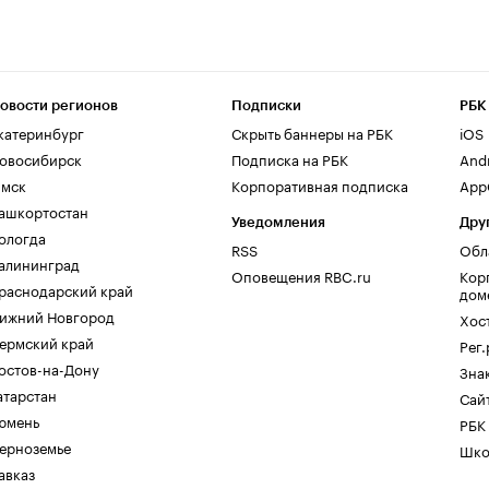
овости регионов
Подписки
РБК
катеринбург
Скрыть баннеры на РБК
iOS
овосибирск
Подписка на РБК
And
мск
Корпоративная подписка
AppG
ашкортостан
Уведомления
Дру
ологда
RSS
Обл
алининград
Оповещения RBC.ru
Кор
раснодарский край
дом
ижний Новгород
Хос
ермский край
Рег
остов-на-Дону
Зна
атарстан
Сайт
юмень
РБК
ерноземье
Шко
авказ