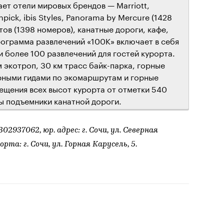
ет отели мировых брендов — Marriott,
pick, ibis Styles, Panorama by Mercure (1428
ов (1398 номеров), канатные дороги, кафе,
рограмма развлечений «100К» включает в себя
 более 100 развлечений для гостей курорта.
 экотроп, 30 км трасс байк-парка, горные
орными гидами по экомаршрутам и горные
ещения всех высот курорта от отметки 540
ы подъемники канатной дороги.
2937062, юр. адрес: г. Сочи, ул. Северная
орта: г. Сочи, ул. Горная Карусель, 5.