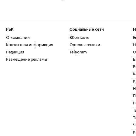
РБК
Социальные сети
Н
О компании
ВКонтакте
Е
Контактная информация
Одноклассники
Н
Редакция
Telegram
О
Размещение рекламы
Б
В
К
К
Н
П
Р
Т
Т
Ч
К