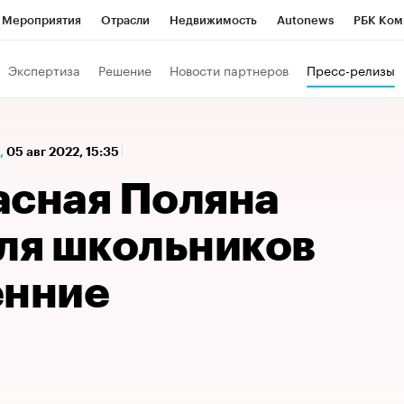
Мероприятия
Отрасли
Недвижимость
Autonews
РБК Ком
а управления РБК
РБК Образование
РБК Курсы
РБК Life
Т
Экспертиза
Решение
Новости партнеров
Пресс-релизы
Город
Стиль
Крипто
РБК Бизнес-среда
Дискуссионный к
Франшизы
Газета
Спецпроекты СПб
Конференции СПб
,
05 авг 2022, 15:35
Политика
Экономика
Бизнес
Технологии и медиа
Фин
асная Поляна
для школьников
енние