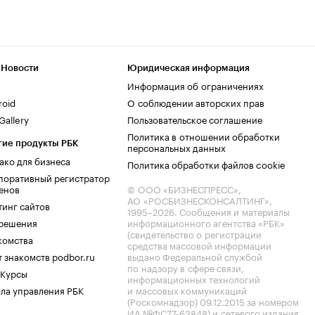
 Новости
Юридическая информация
Информация об ограничениях
roid
О соблюдении авторских прав
allery
Пользовательское соглашение
Политика в отношении обработки
гие продукты РБК
персональных данных
ако для бизнеса
Политика обработки файлов cookie
поративный регистратор
енов
© ООО «БИЗНЕСПРЕСС»,
АО «РОСБИЗНЕСКОНСАЛТИНГ»,
тинг сайтов
1995–2026
. Сообщения и материалы
.решения
информационного агентства «РБК»
(свидетельство о регистрации
комства
средства массовой информации
 знакомств podbor.ru
выдано Федеральной службой
по надзору в сфере связи,
 Курсы
информационных технологий
ла управления РБК
и массовых коммуникаций
(Роскомнадзор) 09.12.2015 за номером
ИА №ФС77-63848) и сетевого издания