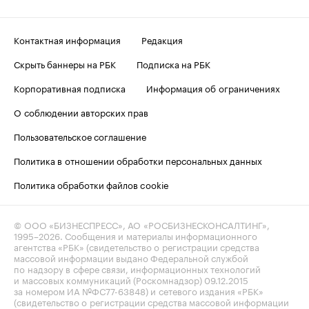
Контактная информация
Редакция
Скрыть баннеры на РБК
Подписка на РБК
Корпоративная подписка
Информация об ограничениях
О соблюдении авторских прав
Пользовательское соглашение
Политика в отношении обработки персональных данных
Политика обработки файлов cookie
© ООО «БИЗНЕСПРЕСС», АО «РОСБИЗНЕСКОНСАЛТИНГ»,
1995–2026
. Сообщения и материалы информационного
агентства «РБК» (свидетельство о регистрации средства
массовой информации выдано Федеральной службой
по надзору в сфере связи, информационных технологий
и массовых коммуникаций (Роскомнадзор) 09.12.2015
за номером ИА №ФС77-63848) и сетевого издания «РБК»
(свидетельство о регистрации средства массовой информации