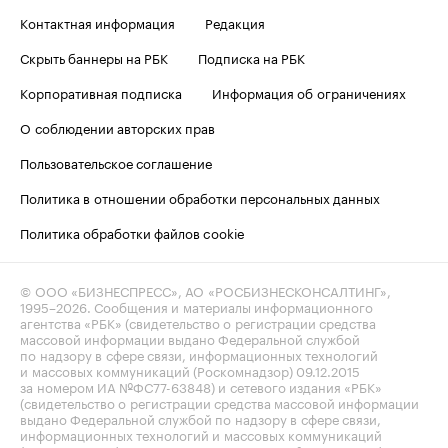
Контактная информация
Редакция
Скрыть баннеры на РБК
Подписка на РБК
Корпоративная подписка
Информация об ограничениях
О соблюдении авторских прав
Пользовательское соглашение
Политика в отношении обработки персональных данных
Политика обработки файлов cookie
© ООО «БИЗНЕСПРЕСС», АО «РОСБИЗНЕСКОНСАЛТИНГ»,
1995–2026
. Сообщения и материалы информационного
агентства «РБК» (свидетельство о регистрации средства
массовой информации выдано Федеральной службой
по надзору в сфере связи, информационных технологий
и массовых коммуникаций (Роскомнадзор) 09.12.2015
за номером ИА №ФС77-63848) и сетевого издания «РБК»
(свидетельство о регистрации средства массовой информации
выдано Федеральной службой по надзору в сфере связи,
информационных технологий и массовых коммуникаций