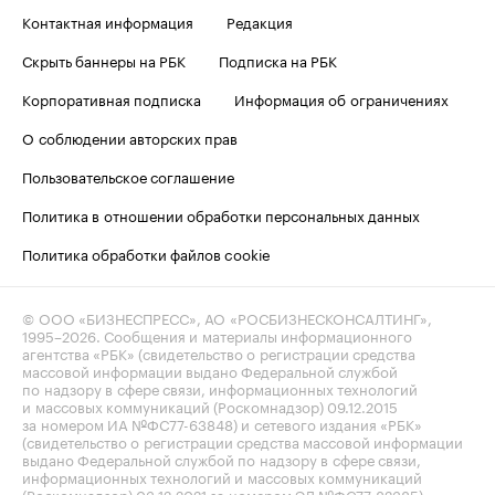
Контактная информация
Редакция
Скрыть баннеры на РБК
Подписка на РБК
Корпоративная подписка
Информация об ограничениях
О соблюдении авторских прав
Пользовательское соглашение
Политика в отношении обработки персональных данных
Политика обработки файлов cookie
© ООО «БИЗНЕСПРЕСС», АО «РОСБИЗНЕСКОНСАЛТИНГ»,
1995–2026
. Сообщения и материалы информационного
агентства «РБК» (свидетельство о регистрации средства
массовой информации выдано Федеральной службой
по надзору в сфере связи, информационных технологий
и массовых коммуникаций (Роскомнадзор) 09.12.2015
за номером ИА №ФС77-63848) и сетевого издания «РБК»
(свидетельство о регистрации средства массовой информации
выдано Федеральной службой по надзору в сфере связи,
информационных технологий и массовых коммуникаций
(Роскомнадзор) 03.12.2021 за номером ЭЛ №ФС77-82385)