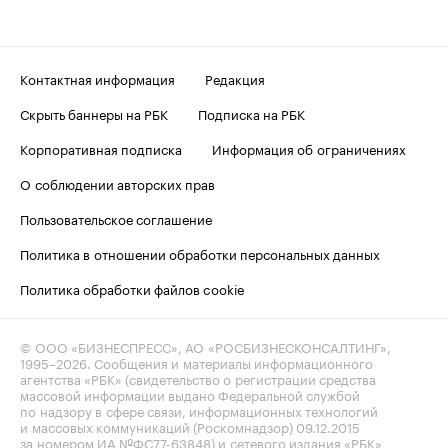
Контактная информация
Редакция
Скрыть баннеры на РБК
Подписка на РБК
Корпоративная подписка
Информация об ограничениях
О соблюдении авторских прав
Пользовательское соглашение
Политика в отношении обработки персональных данных
Политика обработки файлов cookie
© ООО «БИЗНЕСПРЕСС», АО «РОСБИЗНЕСКОНСАЛТИНГ»,
1995–2026
. Сообщения и материалы информационного
агентства «РБК» (свидетельство о регистрации средства
массовой информации выдано Федеральной службой
по надзору в сфере связи, информационных технологий
и массовых коммуникаций (Роскомнадзор) 09.12.2015
за номером ИА №ФС77-63848) и сетевого издания «РБК»