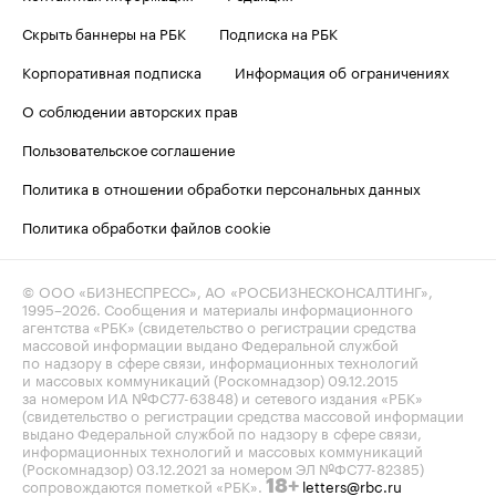
Скрыть баннеры на РБК
Подписка на РБК
Корпоративная подписка
Информация об ограничениях
О соблюдении авторских прав
Пользовательское соглашение
Политика в отношении обработки персональных данных
Политика обработки файлов cookie
© ООО «БИЗНЕСПРЕСС», АО «РОСБИЗНЕСКОНСАЛТИНГ»,
1995–2026
. Сообщения и материалы информационного
агентства «РБК» (свидетельство о регистрации средства
массовой информации выдано Федеральной службой
по надзору в сфере связи, информационных технологий
и массовых коммуникаций (Роскомнадзор) 09.12.2015
за номером ИА №ФС77-63848) и сетевого издания «РБК»
(свидетельство о регистрации средства массовой информации
выдано Федеральной службой по надзору в сфере связи,
информационных технологий и массовых коммуникаций
(Роскомнадзор) 03.12.2021 за номером ЭЛ №ФС77-82385)
сопровождаются пометкой «РБК».
letters@rbc.ru
18+