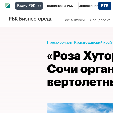
Подписка на РБК
Инвестиции
Телеканал
РБК Вино
Спорт
Школ
Все выпуски
Спецпроект
Визионеры
Национальные проекты
Исследования
Кредитные рейтинги
Пресс-релизы
⁠,
Краснодарский край
Спецпроекты
Проверка контрагентов
«Роза Хуто
Рынок наличной валюты
Сочи орга
вертолетн