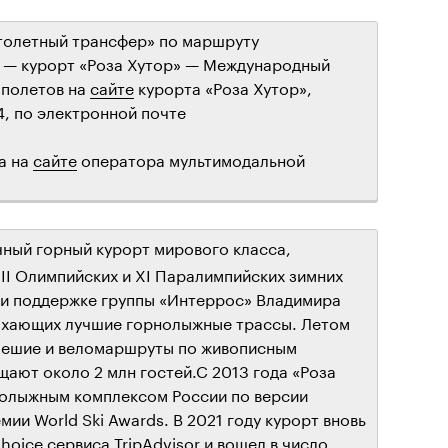
толетный трансфер» по маршруту
— курорт «Роза Хутор» — Международный
 полетов на
сайте
курорта «Роза Хутор»,
4, по электронной почте
а на
сайте
оператора мультимодальной
ный горный курорт мирового класса,
II Олимпийских и XI Паралимпийских зимних
при поддержке группы «Интеррос» Владимира
дыхающих лучшие горнолыжные трассы. Летом
пешие и веломаршруты по живописным
щают около 2 млн гостей.С 2013 года «Роза
нолыжным комплексом России по версии
и World Ski Awards. В 2021 году курорт вновь
Choice сервиса TripAdvisor и вошел в число