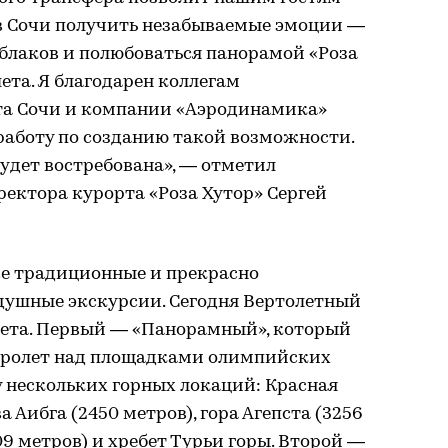
в Сочи получить незабываемые эмоции —
блаков и полюбоваться панорамой «Роза
ета. Я благодарен коллегам
та Сочи и компании «Аэродинамика»
работу по созданию такой возможности.
будет востребована», — отметил
ректора курорта «Роза Хутор» Сергей
е традиционные и прекрасно
душные экскурсии. Сегодня Вертолетный
олета. Первый — «Панорамный», который
пролет над площадками олимпийских
зу нескольких горных локаций: Красная
а Аибга (2450 метров), гора Агепста (3256
09 метров) и хребет Турьи горы. Второй —