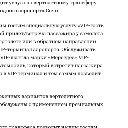
ит услуга по вертолетному трансферу
одного аэропорта Сочи.
им гостям специальную услугу «VIP-гость
рой прилет/встреча пассажира у самолета
ертолете или в обратном направлении
VIP-терминал аэропорта. Обслуживать
VIP-шаттла марки «Мерседес». VIP-
втомобиль, который встретит пассажира
го в VIP-терминал и тем самым позволит
оженных вариантов вертолетного
 обслужены с применением премиальных
ного трансфера позволит нашим гостям