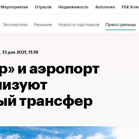
Мероприятия
Отрасли
Недвижимость
Autonews
РБК Ком
а управления РБК
РБК Образование
РБК Курсы
РБК Life
Т
Экспертиза
Решение
Новости партнеров
Пресс-релизы
Город
Стиль
Крипто
РБК Бизнес-среда
Дискуссионный к
Франшизы
Газета
Спецпроекты СПб
Конференции СПб
,
13 дек 2021, 11:18
Политика
Экономика
Бизнес
Технологии и медиа
Фин
р» и аэропорт
низуют
ый трансфер