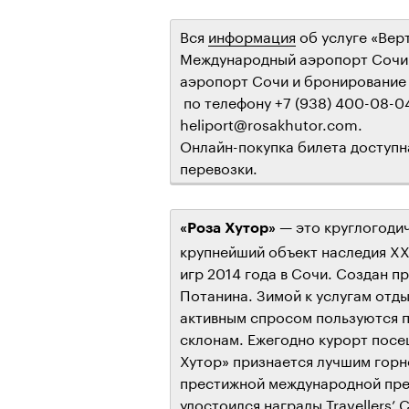
Вся
информация
об услуге «Вер
Международный аэропорт Сочи 
аэропорт Сочи и бронирование
по телефону +7 (938) 400-08-0
heliport@rosakhutor.com.
Онлайн-покупка билета доступн
перевозки.
— это круглогодич
«Роза Хутор»
крупнейший объект наследия XX
игр 2014 года в Сочи. Создан 
Потанина. Зимой к услугам от
активным спросом пользуются 
склонам. Ежегодно курорт посе
Хутор» признается лучшим гор
престижной международной преми
удостоился награды Travellers’ 