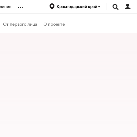
...
Краснодарский край
пании
ренды
От первого лица
О проекте
луб
ансы