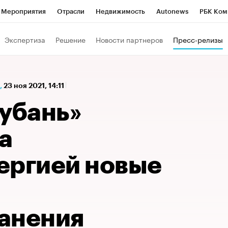
Мероприятия
Отрасли
Недвижимость
Autonews
РБК Ком
а управления РБК
РБК Образование
РБК Курсы
РБК Life
Т
Экспертиза
Решение
Новости партнеров
Пресс-релизы
Город
Стиль
Крипто
РБК Бизнес-среда
Дискуссионный к
Франшизы
Газета
Спецпроекты СПб
Конференции СПб
,
23 ноя 2021, 14:11
Политика
Экономика
Бизнес
Технологии и медиа
Фин
Кубань»
а
ергией новые
анения