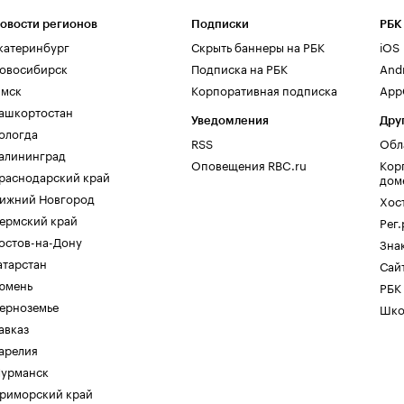
овости регионов
Подписки
РБК
катеринбург
Скрыть баннеры на РБК
iOS
овосибирск
Подписка на РБК
And
мск
Корпоративная подписка
AppG
ашкортостан
Уведомления
Дру
ологда
RSS
Обл
алининград
Оповещения RBC.ru
Кор
раснодарский край
дом
ижний Новгород
Хос
ермский край
Рег
остов-на-Дону
Зна
атарстан
Сайт
юмень
РБК
ерноземье
Шко
авказ
арелия
урманск
риморский край