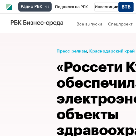
Подписка на РБК
Инвестиции
Телеканал
РБК Вино
Спорт
Школ
Все выпуски
Спецпроект
Визионеры
Национальные проекты
Исследования
Кредитные рейтинги
Пресс-релизы
⁠,
Краснодарский край
Спецпроекты
Проверка контрагентов
«Россети 
Рынок наличной валюты
обеспечил
электроэн
объекты
здравоохр