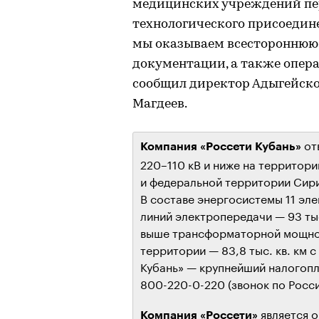
медицинских учреждений пер
технологического присоедин
мы оказываем всестороннюю
документации, а также опер
сообщил директор Адыгейско
Магдеев.
от
Компания «Россети Кубань»
220–110 кВ и ниже на территор
и федеральной территории Сириу
В составе энергосистемы 11 эл
линий электропередачи — 93 тыс
выше трансформаторной мощнос
территории — 83,8 тыс. кв. км 
Кубань» — крупнейший налогопл
800-220-0-220 (звонок по Росс
является 
Компания «Россети»