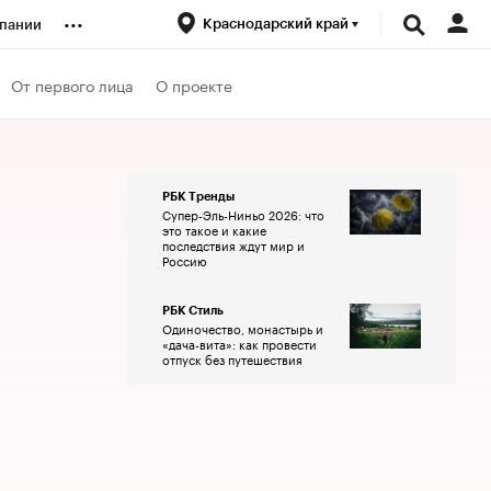
...
Краснодарский край
пании
ренды
От первого лица
О проекте
луб
РБК Тренды
Супер-Эль-Ниньо 2026: что
ансы
это такое и какие
последствия ждут мир и
Россию
РБК Стиль
Одиночество, монастырь и
«дача-вита»: как провести
отпуск без путешествия