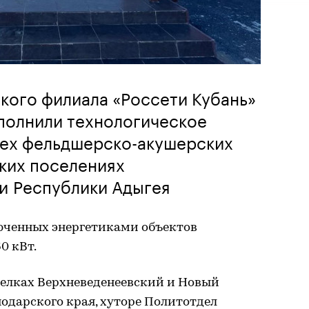
кого филиала «Россети Кубань»
ыполнили технологическое
ех фельдшерско-акушерских
ских поселениях
и Республики Адыгея
юченных энергетиками объектов
0 кВт.
елках Верхневеденеевский и Новый
одарского края, хуторе Политотдел