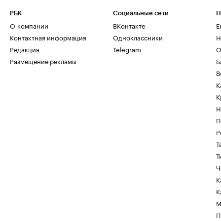
РБК
Социальные сети
Н
О компании
ВКонтакте
Е
Контактная информация
Одноклассники
Н
Редакция
Telegram
О
Размещение рекламы
Б
В
К
К
Н
П
Р
Т
Т
Ч
К
К
М
П