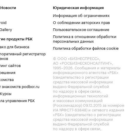
 Новости
Юридическая информация
Информация об ограничениях
roid
О соблюдении авторских прав
allery
Пользовательское соглашение
Политика в отношении обработки
гие продукты РБК
персональных данных
ако для бизнеса
Политика обработки файлов cookie
поративный регистратор
енов
© ООО «БИЗНЕСПРЕСС»,
АО «РОСБИЗНЕСКОНСАЛТИНГ»,
тинг сайтов
1995–2026
. Сообщения и материалы
.решения
информационного агентства «РБК»
(свидетельство о регистрации
комства
средства массовой информации
 знакомств podbor.ru
выдано Федеральной службой
по надзору в сфере связи,
 Курсы
информационных технологий
ла управления РБК
и массовых коммуникаций
(Роскомнадзор) 09.12.2015 за номером
ИА №ФС77-63848) и сетевого издания
«РБК» (свидетельство о регистрации
средства массовой информации
выдано Федеральной службой
по надзору в сфере связи,