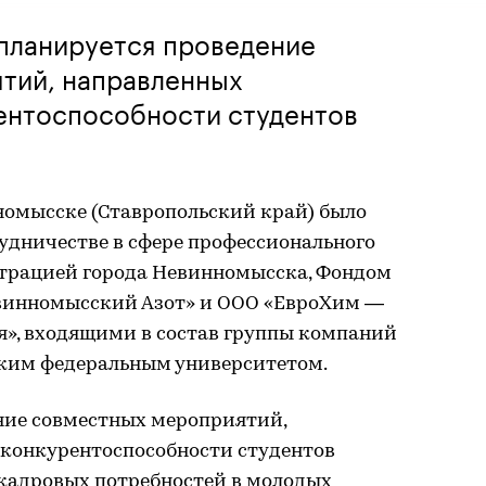
 планируется проведение
тий, направленных
ентоспособности студентов
нномысске (Ставропольский край) было
удничестве в сфере профессионального
трацией города Невинномысска, Фондом
евинномысский Азот» и ООО «ЕвроХим —
», входящими в состав группы компаний
ским федеральным университетом.
ние совместных мероприятий,
конкурентоспособности студентов
 кадровых потребностей в молодых