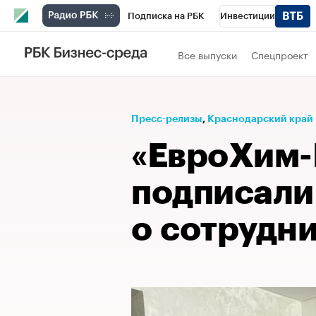
Подписка на РБК
Инвестиции
Телеканал
РБК Вино
Спорт
Школ
Все выпуски
Спецпроект
Визионеры
Национальные проекты
Исследования
Кредитные рейтинги
Пресс-релизы
⁠,
Краснодарский край
Спецпроекты
Проверка контрагентов
«ЕвроХим-
Рынок наличной валюты
подписали
о сотрудн