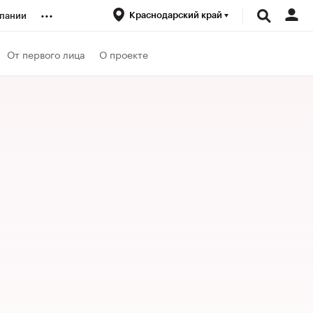
...
Краснодарский край
пании
ренды
От первого лица
О проекте
луб
ансы