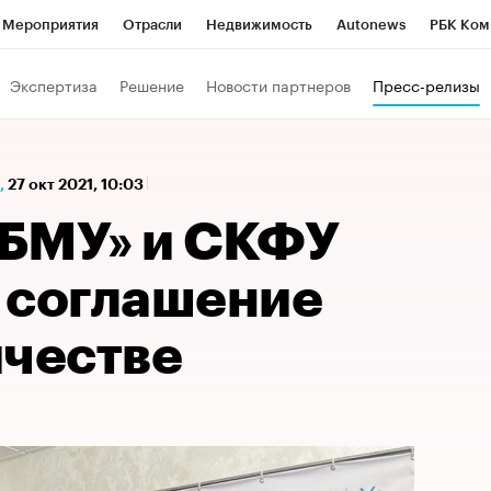
Мероприятия
Отрасли
Недвижимость
Autonews
РБК Ком
а управления РБК
РБК Образование
РБК Курсы
РБК Life
Т
Экспертиза
Решение
Новости партнеров
Пресс-релизы
Город
Стиль
Крипто
РБК Бизнес-среда
Дискуссионный к
Франшизы
Газета
Спецпроекты СПб
Конференции СПб
,
27 окт 2021, 10:03
Политика
Экономика
Бизнес
Технологии и медиа
Фин
БМУ» и СКФУ
 соглашение
ичестве