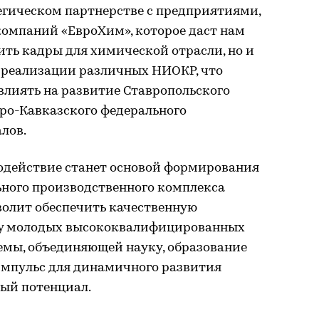
егическом партнерстве с предприятиями,
компаний «ЕвроХим», которое даст нам
ить кадры для химической отрасли, но и
 реализации различных НИОКР, что
влиять на развитие Ставропольского
еро-Кавказского федерального
лов.
одействие станет основой формирования
ьного производственного комплекса
волит обеспечить качественную
у молодых высококвалифицированных
емы, объединяющей науку, образование
 импульс для динамичного развития
вый потенциал.