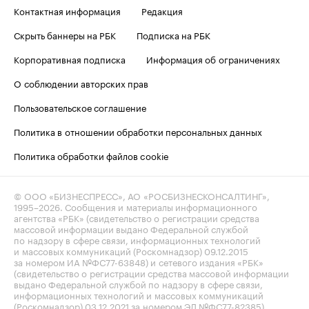
Контактная информация
Редакция
Скрыть баннеры на РБК
Подписка на РБК
Корпоративная подписка
Информация об ограничениях
О соблюдении авторских прав
Пользовательское соглашение
Политика в отношении обработки персональных данных
Политика обработки файлов cookie
© ООО «БИЗНЕСПРЕСС», АО «РОСБИЗНЕСКОНСАЛТИНГ»,
1995–2026
. Сообщения и материалы информационного
агентства «РБК» (свидетельство о регистрации средства
массовой информации выдано Федеральной службой
по надзору в сфере связи, информационных технологий
и массовых коммуникаций (Роскомнадзор) 09.12.2015
за номером ИА №ФС77-63848) и сетевого издания «РБК»
(свидетельство о регистрации средства массовой информации
выдано Федеральной службой по надзору в сфере связи,
информационных технологий и массовых коммуникаций
(Роскомнадзор) 03.12.2021 за номером ЭЛ №ФС77-82385)