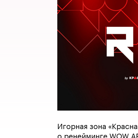
Игорная зона «Красна
о ренейминге WOW AR