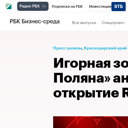
Подписка на РБК
Инвестиции
Телеканал
РБК Вино
Спорт
Школ
Все выпуски
Спецпроект
Визионеры
Национальные проекты
Исследования
Кредитные рейтинги
Пресс-релизы
⁠,
Краснодарский край
Спецпроекты
Проверка контрагентов
Игорная з
Рынок наличной валюты
Поляна» а
открытие 