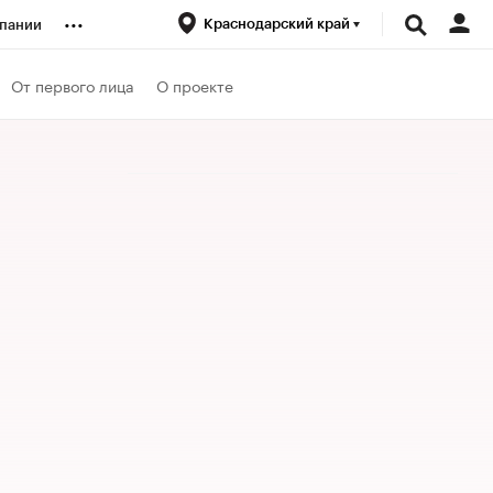
...
Краснодарский край
пании
ренды
От первого лица
О проекте
луб
ансы