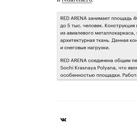
и
redarena.ru
.
RED ARENA занимает площадь 46
до 5 тыс. человек. Конструкци
из авиалевого металлокаркаса,
архитектурная ткань. Данная к
и снеговые нагрузки.
RED ARENA соединена общим пер
Sochi Krasnaya Polyana, что яв
особенностью площадки. Работ