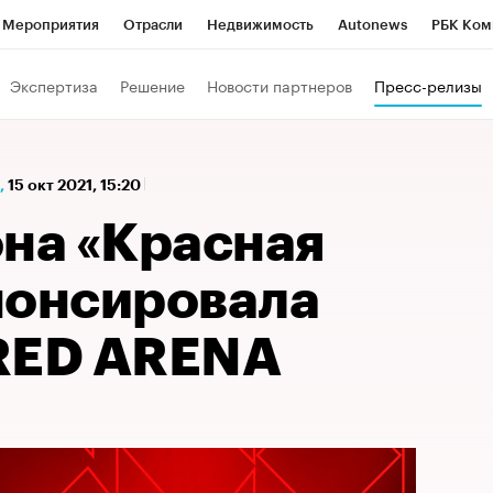
Мероприятия
Отрасли
Недвижимость
Autonews
РБК Ком
а управления РБК
РБК Образование
РБК Курсы
РБК Life
Т
Экспертиза
Решение
Новости партнеров
Пресс-релизы
Город
Стиль
Крипто
РБК Бизнес-среда
Дискуссионный к
Франшизы
Газета
Спецпроекты СПб
Конференции СПб
,
15 окт 2021, 15:20
Политика
Экономика
Бизнес
Технологии и медиа
Фин
она «Красная
нонсировала
RED ARENA