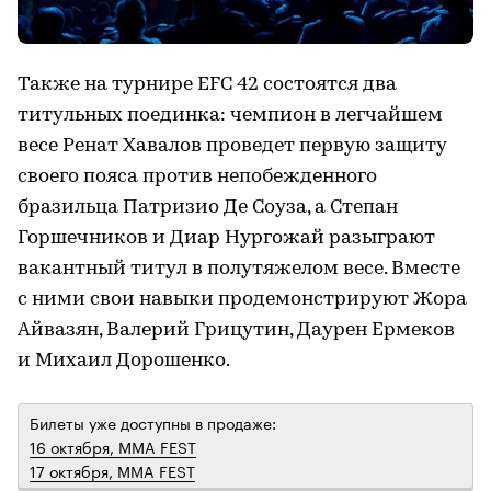
Также на турнире EFC 42 состоятся два
титульных поединка: чемпион в легчайшем
весе Ренат Хавалов проведет первую защиту
своего пояса против непобежденного
бразильца Патризио Де Соуза, а Степан
Горшечников и Диар Нургожай разыграют
вакантный титул в полутяжелом весе. Вместе
с ними свои навыки продемонстрируют Жора
Айвазян, Валерий Грицутин, Даурен Ермеков
и Михаил Дорошенко.
Билеты уже доступны в продаже:
16 октября, MMA FEST
17 октября, MMA FEST