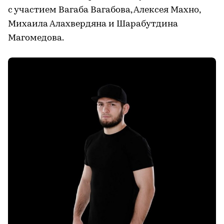
с участием Вагаба Вагабова, Алексея Махно,
Михаила Алахвердяна и Шарабутдина
Магомедова.