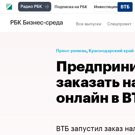
Подписка на РБК
Инвестиции
Телеканал
РБК Вино
Спорт
Школ
Все выпуски
Спецпроект
Визионеры
Национальные проекты
Исследования
Кредитные рейтинги
Пресс-релизы
⁠,
Краснодарский край
Спецпроекты
Проверка контрагентов
Предприни
Рынок наличной валюты
заказать 
онлайн в В
ВТБ запустил заказ на