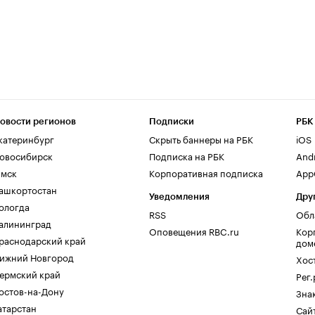
овости регионов
Подписки
РБК
катеринбург
Скрыть баннеры на РБК
iOS
овосибирск
Подписка на РБК
And
мск
Корпоративная подписка
AppG
ашкортостан
Уведомления
Дру
ологда
RSS
Обл
алининград
Оповещения RBC.ru
Кор
раснодарский край
дом
ижний Новгород
Хос
ермский край
Рег
остов-на-Дону
Зна
атарстан
Сайт