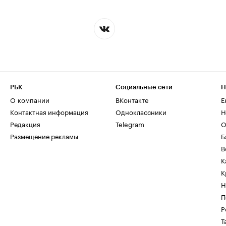
РБК
Социальные сети
Н
О компании
ВКонтакте
Е
Контактная информация
Одноклассники
Н
Редакция
Telegram
О
Размещение рекламы
Б
В
К
К
Н
П
Р
Т