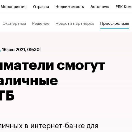
Мероприятия
Отрасли
Недвижимость
Autonews
РБК Ком
а управления РБК
РБК Образование
РБК Курсы
РБК Life
Т
Экспертиза
Решение
Новости партнеров
Пресс-релизы
Город
Стиль
Крипто
РБК Бизнес-среда
Дискуссионный к
Франшизы
Газета
Спецпроекты СПб
Конференции СПб
,
16 сен 2021, 09:30
Политика
Экономика
Бизнес
Технологии и медиа
Фин
матели смогут
наличные
ТБ
личных в интернет-банке для