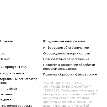
 Новости
Юридическая информация
Информация об ограничениях
roid
О соблюдении авторских прав
allery
Пользовательское соглашение
Политика в отношении обработки
гие продукты РБК
персональных данных
ако для бизнеса
Политика обработки файлов cookie
поративный регистратор
енов
© ООО «БИЗНЕСПРЕСС»,
АО «РОСБИЗНЕСКОНСАЛТИНГ»,
тинг сайтов
1995–2026
. Сообщения и материалы
.решения
информационного агентства «РБК»
(свидетельство о регистрации
комства
средства массовой информации
 знакомств podbor.ru
выдано Федеральной службой