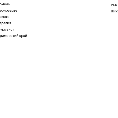
юмень
РБК
ерноземье
Шко
авказ
арелия
урманск
риморский край