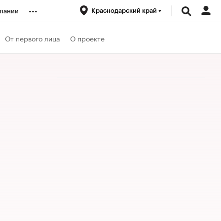
...
Краснодарский край
пании
ренды
От первого лица
О проекте
луб
ансы