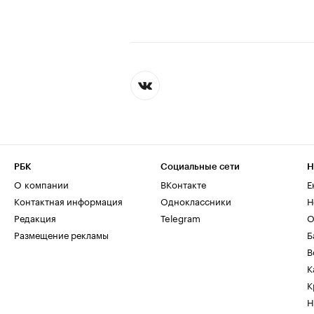
РБК
Социальные сети
Н
О компании
ВКонтакте
Е
Контактная информация
Одноклассники
Н
Редакция
Telegram
О
Размещение рекламы
Б
В
К
К
Н