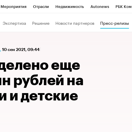
Мероприятия
Отрасли
Недвижимость
Autonews
РБК Ком
а управления РБК
РБК Образование
РБК Курсы
РБК Life
Т
Экспертиза
Решение
Новости партнеров
Пресс-релизы
Город
Стиль
Крипто
РБК Бизнес-среда
Дискуссионный к
Франшизы
Газета
Спецпроекты СПб
Конференции СПб
,
10 сен 2021, 09:44
Политика
Экономика
Бизнес
Технологии и медиа
Фин
делено еще
лн рублей на
и и детские