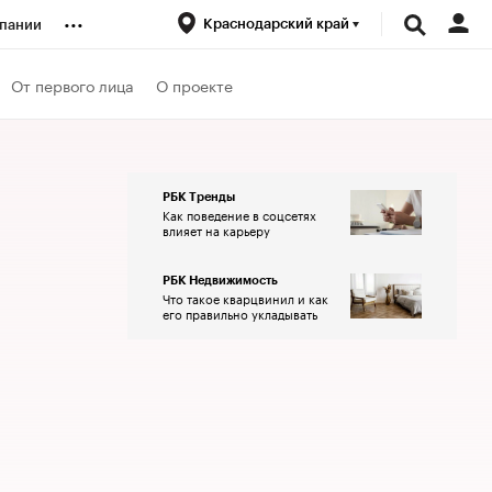
...
Краснодарский край
пании
ренды
От первого лица
О проекте
луб
РБК Тренды
Как поведение в соцсетях
ансы
влияет на карьеру
РБК Недвижимость
Что такое кварцвинил и как
его правильно укладывать