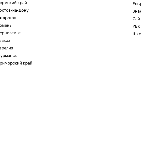
ермский край
Рег
остов-на-Дону
Зна
атарстан
Сайт
юмень
РБК
ерноземье
Шко
авказ
арелия
урманск
риморский край