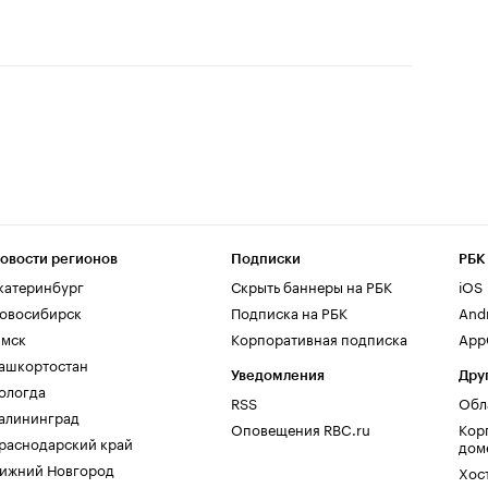
овости регионов
Подписки
РБК
катеринбург
Скрыть баннеры на РБК
iOS
овосибирск
Подписка на РБК
And
мск
Корпоративная подписка
AppG
ашкортостан
Уведомления
Дру
ологда
RSS
Обл
алининград
Оповещения RBC.ru
Кор
раснодарский край
дом
ижний Новгород
Хос