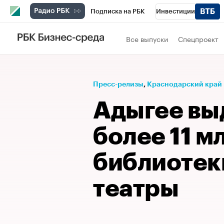
Подписка на РБК
Инвестиции
Телеканал
РБК Вино
Спорт
Школ
Все выпуски
Спецпроект
Визионеры
Национальные проекты
Исследования
Кредитные рейтинги
Пресс-релизы
⁠,
Краснодарский край
Спецпроекты
Проверка контрагентов
Адыгее вы
Рынок наличной валюты
более 11 м
библиотек
театры