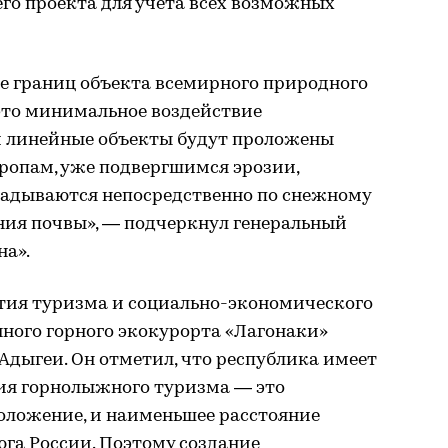
го проекта для учета всех возможных
е границ объекта всемирного природного
это минимальное воздействие
и линейные объекты будут проложены
ропам, уже подвергшимся эрозии,
адываются непосредственно по снежному
ния почвы», — подчеркнул генеральный
на».
тия туризма и социально-экономического
нного горного экокурорта «Лагонаки»
дыгеи. Он отметил, что республика имеет
ия горнолыжного туризма — это
оложение, и наименьшее расстояние
юга России. Поэтому создание