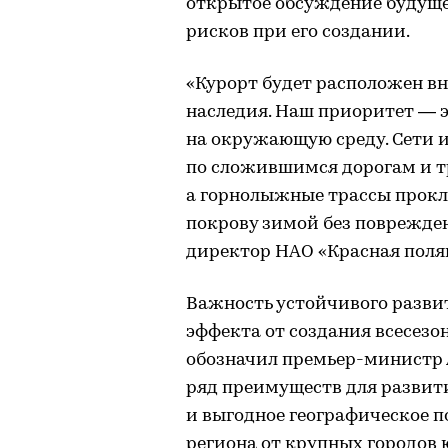
открытое обсуждение будуще
рисков при его создании.
«Курорт будет расположен вн
наследия. Наш приоритет — 
на окружающую среду. Сети 
по сложившимся дорогам и т
а горнолыжные трассы прокл
покрову зимой без поврежде
директор НАО «Красная поля
Важность устойчивого разви
эффекта от создания всесезо
обозначил премьер-министр А
ряд преимуществ для развит
и выгодное географическое п
региона от крупных городов 