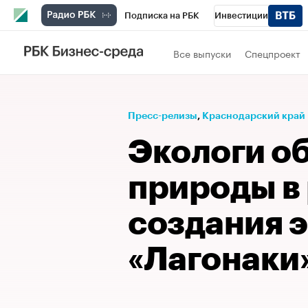
Подписка на РБК
Инвестиции
Телеканал
РБК Вино
Спорт
Школ
Все выпуски
Спецпроект
Визионеры
Национальные проекты
Исследования
Кредитные рейтинги
Пресс-релизы
⁠,
Краснодарский край
Спецпроекты
Проверка контрагентов
Экологи о
Рынок наличной валюты
природы в
создания 
«Лагонаки