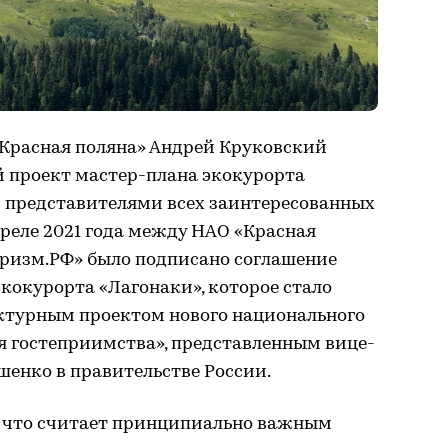
Красная поляна» Андрей Круковский
 проект мастер-плана экокурорта
с представителями всех заинтересованных
преле 2021 года между НАО «Красная
уризм.РФ» было подписано соглашение
экокурорта «Лагонаки», которое стало
турным проектом нового национального
я гостеприимства», представленным вице-
нко в правительстве России.
 что считает принципиально важным