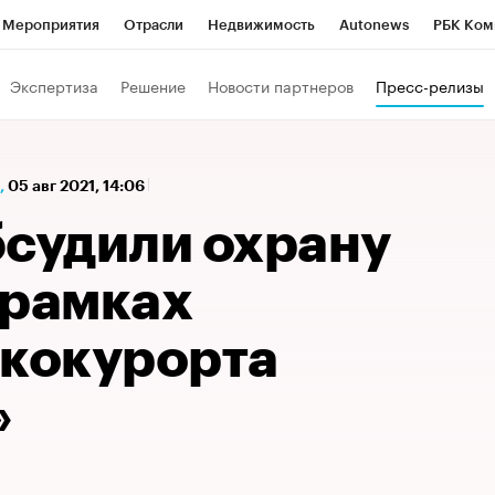
Мероприятия
Отрасли
Недвижимость
Autonews
РБК Ком
а управления РБК
РБК Образование
РБК Курсы
РБК Life
Т
Экспертиза
Решение
Новости партнеров
Пресс-релизы
Город
Стиль
Крипто
РБК Бизнес-среда
Дискуссионный к
Франшизы
Газета
Спецпроекты СПб
Конференции СПб
,
05 авг 2021, 14:06
Политика
Экономика
Бизнес
Технологии и медиа
Фин
бсудили охрану
 рамках
экокурорта
»