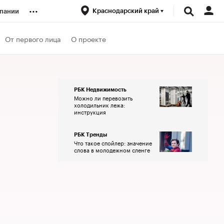
...
Краснодарский край
пании
ренды
От первого лица
О проекте
луб
РБК Недвижимость
Можно ли перевозить
ансы
холодильник лежа:
инструкция
РБК Тренды
Что такое спойлер: значение
слова в молодежном сленге