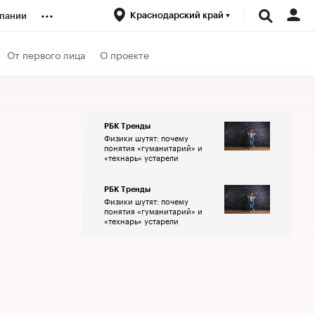
...
Краснодарский край
пании
ренды
От первого лица
О проекте
луб
РБК Тренды
Физики шутят: почему
ансы
понятия «гуманитарий» и
«технарь» устарели
РБК Тренды
Физики шутят: почему
понятия «гуманитарий» и
«технарь» устарели