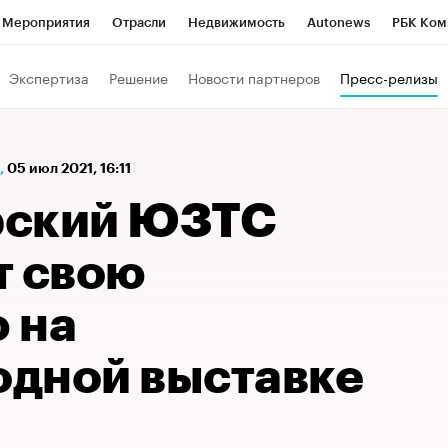
Мероприятия
Отрасли
Недвижимость
Autonews
РБК Ком
а управления РБК
РБК Образование
РБК Курсы
РБК Life
Т
Экспертиза
Решение
Новости партнеров
Пресс-релизы
Город
Стиль
Крипто
РБК Бизнес-среда
Дискуссионный к
Франшизы
Газета
Спецпроекты СПб
Конференции СПб
,
05 июл 2021, 16:11
Политика
Экономика
Бизнес
Технологии и медиа
Фин
рский ЮЗТС
т свою
 на
дной выставке