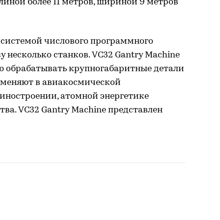
линой более 11 метров, шириной 9 метров
 системой числового программного
у несколько станков. VC32 Gantry Machine
ью обрабатывать крупногабаритные детали
именяют в авиакосмической
иностроении, атомной энергетике
тва. VC32 Gantry Machine представлен