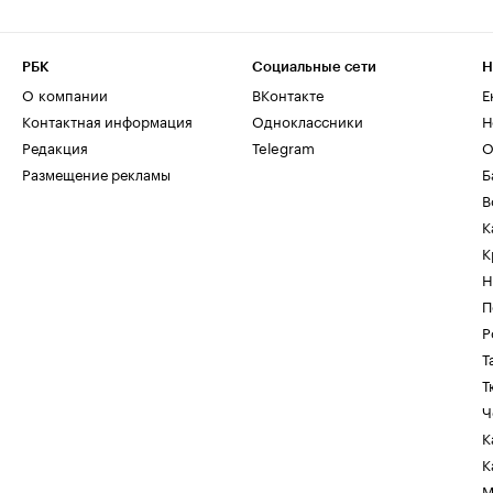
РБК
Социальные сети
Н
О компании
ВКонтакте
Е
Контактная информация
Одноклассники
Н
Редакция
Telegram
О
Размещение рекламы
Б
В
К
К
Н
П
Р
Т
Т
Ч
К
К
М