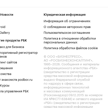
 Новости
Юридическая информация
Информация об ограничениях
roid
О соблюдении авторских прав
allery
Пользовательское соглашение
Политика в отношении обработки
гие продукты РБК
персональных данных
ако для бизнеса
Политика обработки файлов cookie
поративный регистратор
енов
© ООО «БИЗНЕСПРЕСС»,
АО «РОСБИЗНЕСКОНСАЛТИНГ»,
тинг сайтов
1995–2026
. Сообщения и материалы
.решения
информационного агентства «РБК»
(свидетельство о регистрации
комства
средства массовой информации
 знакомств podbor.ru
выдано Федеральной службой
по надзору в сфере связи,
 Курсы
информационных технологий
ла управления РБК
и массовых коммуникаций
(Роскомнадзор) 09.12.2015 за номером
ИА №ФС77-63848) и сетевого издания
«РБК» (свидетельство о регистрации
средства массовой информации