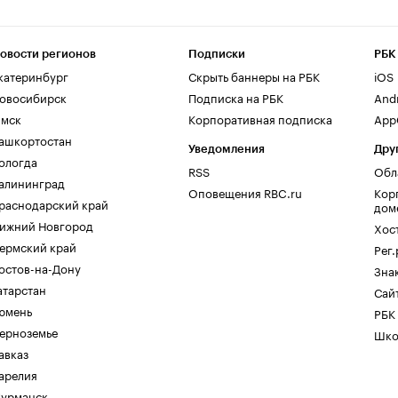
овости регионов
Подписки
РБК
катеринбург
Скрыть баннеры на РБК
iOS
овосибирск
Подписка на РБК
And
мск
Корпоративная подписка
AppG
ашкортостан
Уведомления
Дру
ологда
RSS
Обл
алининград
Оповещения RBC.ru
Кор
раснодарский край
дом
ижний Новгород
Хос
ермский край
Рег
остов-на-Дону
Зна
атарстан
Сайт
юмень
РБК
ерноземье
Шко
авказ
арелия
урманск