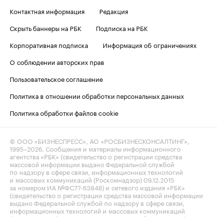
Контактная информация
Редакция
Скрыть баннеры на РБК
Подписка на РБК
Корпоративная подписка
Информация об ограничениях
О соблюдении авторских прав
Пользовательское соглашение
Политика в отношении обработки персональных данных
Политика обработки файлов cookie
© ООО «БИЗНЕСПРЕСС», АО «РОСБИЗНЕСКОНСАЛТИНГ»,
1995–2026
. Сообщения и материалы информационного
агентства «РБК» (свидетельство о регистрации средства
массовой информации выдано Федеральной службой
по надзору в сфере связи, информационных технологий
и массовых коммуникаций (Роскомнадзор) 09.12.2015
за номером ИА №ФС77-63848) и сетевого издания «РБК»
(свидетельство о регистрации средства массовой информации
выдано Федеральной службой по надзору в сфере связи,
информационных технологий и массовых коммуникаций