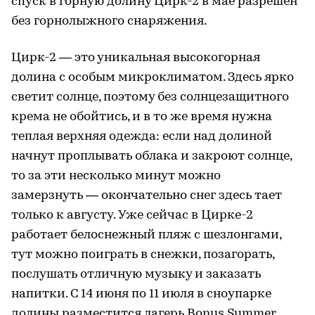
спуск в горную долину Цирк-2 в мае разрешен
без горнолыжного снаряжения.
Цирк-2 — это уникальная высокогорная
долина с особым микроклиматом. Здесь ярко
светит солнце, поэтому без солнцезащитного
крема не обойтись, и в то же время нужна
теплая верхняя одежда: если над долиной
начнут проплывать облака и закроют солнце,
то за эти несколько минут можно
замерзнуть — окончательно снег здесь тает
только к августу. Уже сейчас в Цирке-2
работает белоснежный пляж с шезлонгами,
тут можно поиграть в снежки, позагорать,
послушать отличную музыку и заказать
напитки. С 14 июня по 11 июля в сноупарке
долины разместится лагерь Bonus Summer