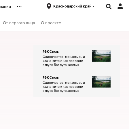
...
Краснодарский край
пании
ренды
От первого лица
О проекте
луб
РБК Стиль
Одиночество, монастырь и
ансы
«дача-вита»: как провести
отпуск без путешествия
РБК Стиль
Одиночество, монастырь и
«дача-вита»: как провести
отпуск без путешествия