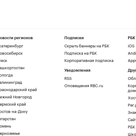
овости регионов
Подписки
РБК
катеринбург
Скрыть баннеры на РБК
iOS
овосибирск
Подписка на РБК
And
мск
Корпоративная подписка
AppG
ашкортостан
Уведомления
Дру
ологда
RSS
Обл
алининград
Оповещения RBC.ru
Кор
раснодарский край
дом
ижний Новгород
Хос
ермский край
Рег
остов-на-Дону
Зна
атарстан
Сайт
юмень
РБК
ерноземье
Шко