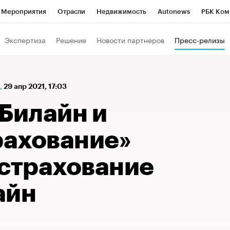
Мероприятия
Отрасли
Недвижимость
Autonews
РБК Ком
а управления РБК
РБК Образование
РБК Курсы
РБК Life
Т
Экспертиза
Решение
Новости партнеров
Пресс-релизы
Город
Стиль
Крипто
РБК Бизнес-среда
Дискуссионный к
Франшизы
Газета
Спецпроекты СПб
Конференции СПб
,
29 апр 2021, 17:03
Политика
Экономика
Бизнес
Технологии и медиа
Фин
Билайн и
ахование»
 страхование
айн