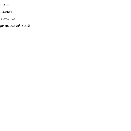
авказ
арелия
урманск
риморский край