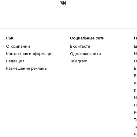
РБК
Социальные сети
Н
О компании
ВКонтакте
Е
Контактная информация
Одноклассники
Н
Редакция
Telegram
О
Размещение рекламы
Б
В
К
К
Н
П
Р
Т
Т
Ч