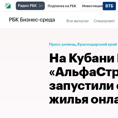
Подписка на РБК
Инвестиции
Телеканал
РБК Вино
Спорт
Школ
Все выпуски
Спецпроект
Визионеры
Национальные проекты
Исследования
Кредитные рейтинги
Пресс-релизы
⁠,
Краснодарский край
Спецпроекты
Проверка контрагентов
На Кубани 
Рынок наличной валюты
«АльфаСтр
запустили
жилья онл