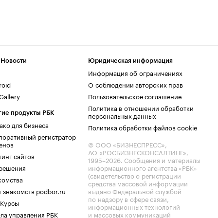
 Новости
Юридическая информация
Информация об ограничениях
roid
О соблюдении авторских прав
allery
Пользовательское соглашение
Политика в отношении обработки
гие продукты РБК
персональных данных
ако для бизнеса
Политика обработки файлов cookie
поративный регистратор
енов
© ООО «БИЗНЕСПРЕСС»,
АО «РОСБИЗНЕСКОНСАЛТИНГ»,
тинг сайтов
1995–2026
. Сообщения и материалы
.решения
информационного агентства «РБК»
(свидетельство о регистрации
комства
средства массовой информации
 знакомств podbor.ru
выдано Федеральной службой
по надзору в сфере связи,
 Курсы
информационных технологий
ла управления РБК
и массовых коммуникаций