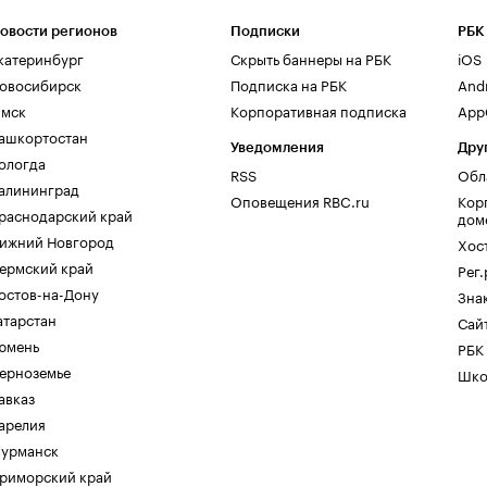
овости регионов
Подписки
РБК
катеринбург
Скрыть баннеры на РБК
iOS
овосибирск
Подписка на РБК
And
мск
Корпоративная подписка
AppG
ашкортостан
Уведомления
Дру
ологда
RSS
Обл
алининград
Оповещения RBC.ru
Кор
раснодарский край
дом
ижний Новгород
Хос
ермский край
Рег
остов-на-Дону
Зна
атарстан
Сайт
юмень
РБК
ерноземье
Шко
авказ
арелия
урманск
риморский край