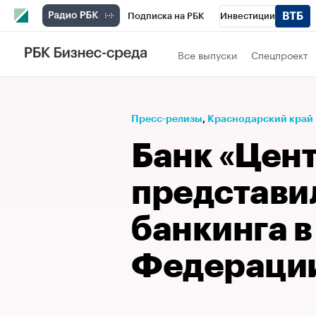
Подписка на РБК
Инвестиции
Телеканал
РБК Вино
Спорт
Школ
Все выпуски
Спецпроект
Визионеры
Национальные проекты
Исследования
Кредитные рейтинги
Пресс-релизы
⁠,
Краснодарский край
Спецпроекты
Проверка контрагентов
Банк «Цен
Рынок наличной валюты
представи
банкинга в
Федераци