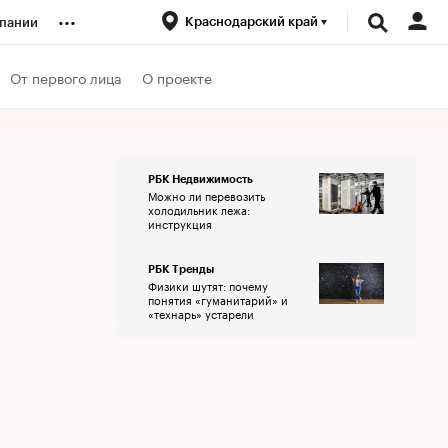
...
Краснодарский край
пании
ренды
От первого лица
О проекте
луб
РБК Недвижимость
Можно ли перевозить
ансы
холодильник лежа:
инструкция
РБК Тренды
Физики шутят: почему
понятия «гуманитарий» и
«технарь» устарели