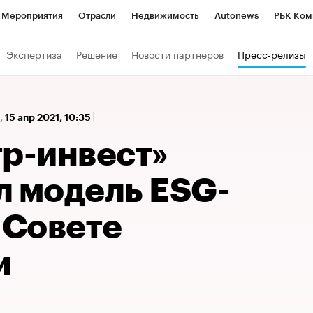
Мероприятия
Отрасли
Недвижимость
Autonews
РБК Ком
а управления РБК
РБК Образование
РБК Курсы
РБК Life
Т
Экспертиза
Решение
Новости партнеров
Пресс-релизы
Город
Стиль
Крипто
РБК Бизнес-среда
Дискуссионный к
Франшизы
Газета
Спецпроекты СПб
Конференции СПб
,
15 апр 2021, 10:35
Политика
Экономика
Бизнес
Технологии и медиа
Фин
тр-инвест»
л модель ESG-
 Совете
и