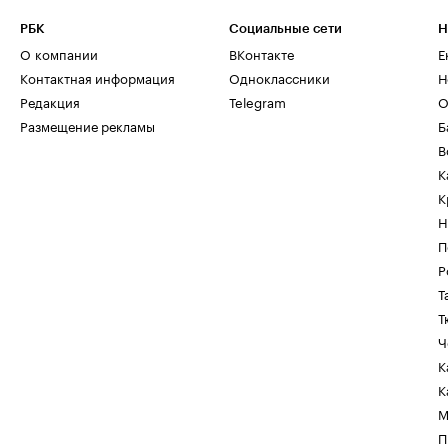
РБК
Социальные сети
Н
О компании
ВКонтакте
Е
Контактная информация
Одноклассники
Н
Редакция
Telegram
О
Размещение рекламы
Б
В
К
К
Н
П
Р
Т
Т
Ч
К
К
М
П