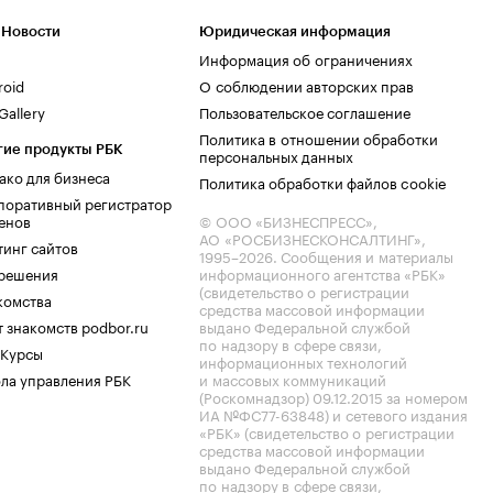
 Новости
Юридическая информация
Информация об ограничениях
roid
О соблюдении авторских прав
allery
Пользовательское соглашение
Политика в отношении обработки
гие продукты РБК
персональных данных
ако для бизнеса
Политика обработки файлов cookie
поративный регистратор
енов
© ООО «БИЗНЕСПРЕСС»,
АО «РОСБИЗНЕСКОНСАЛТИНГ»,
тинг сайтов
1995–2026
. Сообщения и материалы
.решения
информационного агентства «РБК»
(свидетельство о регистрации
комства
средства массовой информации
 знакомств podbor.ru
выдано Федеральной службой
по надзору в сфере связи,
 Курсы
информационных технологий
ла управления РБК
и массовых коммуникаций
(Роскомнадзор) 09.12.2015 за номером
ИА №ФС77-63848) и сетевого издания
«РБК» (свидетельство о регистрации
средства массовой информации
выдано Федеральной службой
по надзору в сфере связи,