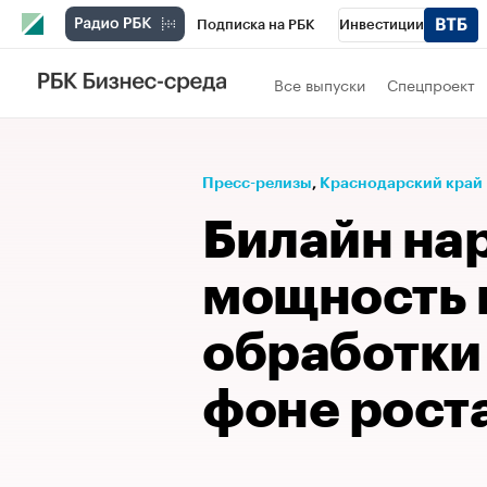
Подписка на РБК
Инвестиции
Телеканал
РБК Вино
Спорт
Школ
Все выпуски
Спецпроект
Визионеры
Национальные проекты
Исследования
Кредитные рейтинги
Пресс-релизы
⁠,
Краснодарский край
Спецпроекты
Проверка контрагентов
Билайн на
Рынок наличной валюты
мощность 
обработки
фоне рост