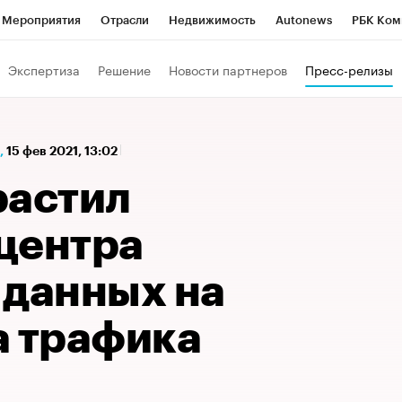
Мероприятия
Отрасли
Недвижимость
Autonews
РБК Ком
а управления РБК
РБК Образование
РБК Курсы
РБК Life
Т
Экспертиза
Решение
Новости партнеров
Пресс-релизы
Город
Стиль
Крипто
РБК Бизнес-среда
Дискуссионный к
Франшизы
Газета
Спецпроекты СПб
Конференции СПб
,
15 фев 2021, 13:02
Политика
Экономика
Бизнес
Технологии и медиа
Фин
растил
центра
 данных на
а трафика