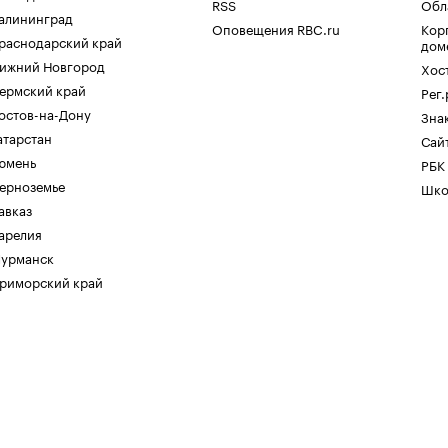
RSS
Обл
алининград
Оповещения RBC.ru
Кор
раснодарский край
дом
ижний Новгород
Хос
ермский край
Рег
остов-на-Дону
Зна
атарстан
Сайт
юмень
РБК
ерноземье
Шко
авказ
арелия
урманск
риморский край