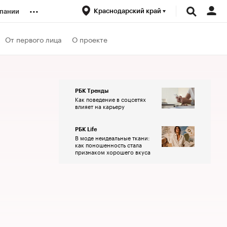
...
Краснодарский край
пании
ренды
От первого лица
О проекте
луб
РБК Тренды
Как поведение в соцсетях
ансы
влияет на карьеру
РБК Life
В моде неидеальные ткани:
как поношенность стала
признаком хорошего вкуса