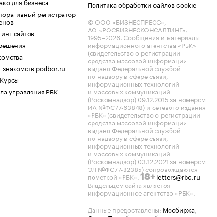
ако для бизнеса
Политика обработки файлов cookie
поративный регистратор
енов
© ООО «БИЗНЕСПРЕСС»,
АО «РОСБИЗНЕСКОНСАЛТИНГ»,
тинг сайтов
1995–2026
. Сообщения и материалы
.решения
информационного агентства «РБК»
(свидетельство о регистрации
комства
средства массовой информации
 знакомств podbor.ru
выдано Федеральной службой
по надзору в сфере связи,
 Курсы
информационных технологий
ла управления РБК
и массовых коммуникаций
(Роскомнадзор) 09.12.2015 за номером
ИА №ФС77-63848) и сетевого издания
«РБК» (свидетельство о регистрации
средства массовой информации
выдано Федеральной службой
по надзору в сфере связи,
информационных технологий
и массовых коммуникаций
(Роскомнадзор) 03.12.2021 за номером
ЭЛ №ФС77-82385) сопровождаются
пометкой «РБК».
letters@rbc.ru
18+
Владельцем сайта является
информационное агентство «РБК».
Данные предоставлены:
Мосбиржа
,