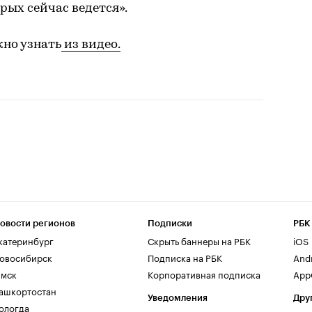
рых сейчас ведется».
но узнать
из видео.
овости регионов
Подписки
РБК
катеринбург
Скрыть баннеры на РБК
iOS
овосибирск
Подписка на РБК
And
мск
Корпоративная подписка
AppG
ашкортостан
Уведомления
Дру
ологда