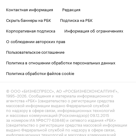
Контактная информация
Редакция
Скрыть баннеры на РБК
Подписка на РБК
Корпоративная подписка
Информация об ограничениях
О соблюдении авторских прав
Пользовательское соглашение
Политика в отношении обработки персональных данных
Политика обработки файлов cookie
© ООО «БИЗНЕСПРЕСС», АО «РОСБИЗНЕСКОНСАЛТИНГ»,
1995–2026
. Сообщения и материалы информационного
агентства «РБК» (свидетельство о регистрации средства
массовой информации выдано Федеральной службой
по надзору в сфере связи, информационных технологий
и массовых коммуникаций (Роскомнадзор) 09.12.2015
за номером ИА №ФС77-63848) и сетевого издания «РБК»
(свидетельство о регистрации средства массовой информации
выдано Федеральной службой по надзору в сфере связи,
информационных технологий и массовых коммуникаций