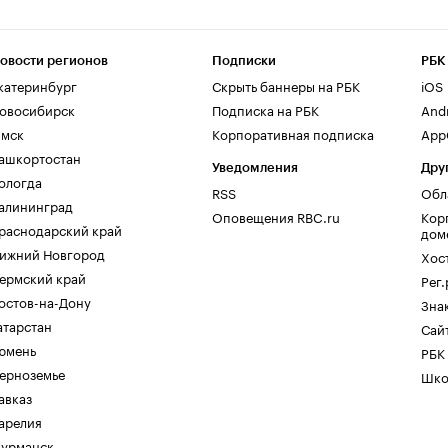
овости регионов
Подписки
РБК
катеринбург
Скрыть баннеры на РБК
iOS
овосибирск
Подписка на РБК
And
мск
Корпоративная подписка
AppG
ашкортостан
Уведомления
Дру
ологда
RSS
Обл
алининград
Оповещения RBC.ru
Кор
раснодарский край
дом
ижний Новгород
Хос
ермский край
Рег
остов-на-Дону
Зна
атарстан
Сайт
юмень
РБК
ерноземье
Шко
авказ
арелия
урманск