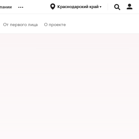
...
Краснодарский край
пании
ренды
От первого лица
О проекте
луб
ансы