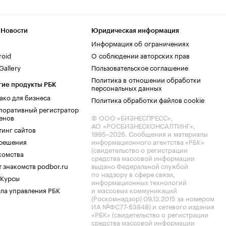
 Новости
Юридическая информация
Информация об ограничениях
roid
О соблюдении авторских прав
allery
Пользовательское соглашение
Политика в отношении обработки
гие продукты РБК
персональных данных
ако для бизнеса
Политика обработки файлов cookie
поративный регистратор
енов
© ООО «БИЗНЕСПРЕСС»,
АО «РОСБИЗНЕСКОНСАЛТИНГ»,
тинг сайтов
1995–2026
. Сообщения и материалы
.решения
информационного агентства «РБК»
(свидетельство о регистрации
комства
средства массовой информации
 знакомств podbor.ru
выдано Федеральной службой
по надзору в сфере связи,
 Курсы
информационных технологий
ла управления РБК
и массовых коммуникаций
(Роскомнадзор) 09.12.2015 за номером
ИА №ФС77-63848) и сетевого издания
«РБК» (свидетельство о регистрации
средства массовой информации