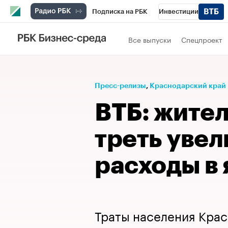
Подписка на РБК
Инвестиции
Телеканал
РБК Вино
Спорт
Школ
Все выпуски
Спецпроект
Визионеры
Национальные проекты
Исследования
Кредитные рейтинги
Пресс-релизы
⁠,
Краснодарский край
Спецпроекты
Проверка контрагентов
ВТБ: жител
Рынок наличной валюты
треть увел
расходы в
Траты населения Крас