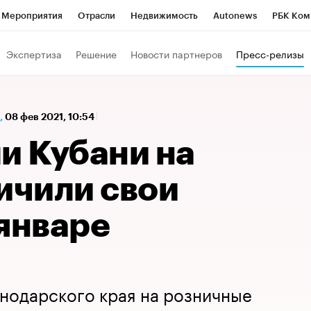
Мероприятия
Отрасли
Недвижимость
Autonews
РБК Ком
а управления РБК
РБК Образование
РБК Курсы
РБК Life
Т
Экспертиза
Решение
Новости партнеров
Пресс-релизы
Город
Стиль
Крипто
РБК Бизнес-среда
Дискуссионный к
Франшизы
Газета
Спецпроекты СПб
Конференции СПб
,
08 фев 2021, 10:54
Политика
Экономика
Бизнес
Технологии и медиа
Фин
и Кубани на
ичили свои
 январе
нодарского края на розничные