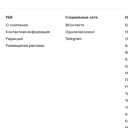
РБК
Социальные сети
Н
О компании
ВКонтакте
Е
Контактная информация
Одноклассники
Н
Редакция
Telegram
О
Размещение рекламы
Б
В
К
К
Н
П
Р
Т
Т
Ч
К
К
М