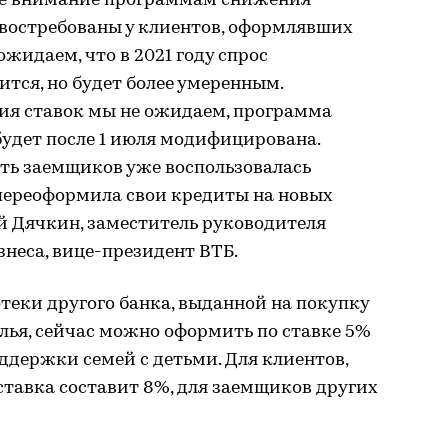
бое внимание программам снижения
 востребованы у клиентов, оформлявших
жидаем, что в 2021 году спрос
тся, но будет более умеренным.
ия ставок мы не ожидаем, программа
 будет после 1 июля модифицирована.
сть заемщиков уже воспользовалась
переоформила свои кредиты на новых
й Дячкин, заместитель руководителя
неса, вице-президент ВТБ.
теки другого банка, выданной на покупку
лья, сейчас можно оформить по ставке 5%
ддержки семей с детьми. Для клиентов,
ставка составит 8%, для заемщиков других