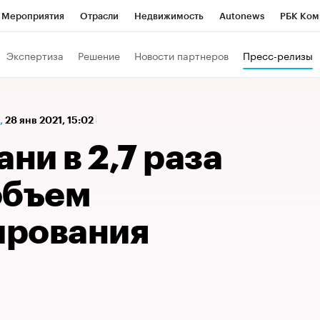
Мероприятия
Отрасли
Недвижимость
Autonews
РБК Ком
а управления РБК
РБК Образование
РБК Курсы
РБК Life
Т
Экспертиза
Решение
Новости партнеров
Пресс-релизы
Город
Стиль
Крипто
РБК Бизнес-среда
Дискуссионный к
Франшизы
Газета
Спецпроекты СПб
Конференции СПб
,
28 янв 2021, 15:02
Политика
Экономика
Бизнес
Технологии и медиа
Фин
ани в 2,7 раза
объем
ирования