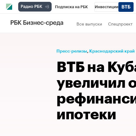
Подписка на РБК
Инвестиции
Телеканал
РБК Вино
Спорт
Школ
Все выпуски
Спецпроект
Визионеры
Национальные проекты
Исследования
Кредитные рейтинги
Пресс-релизы
⁠,
Краснодарский край
Спецпроекты
Проверка контрагентов
ВТБ на Куб
Рынок наличной валюты
увеличил 
рефинанс
ипотеки