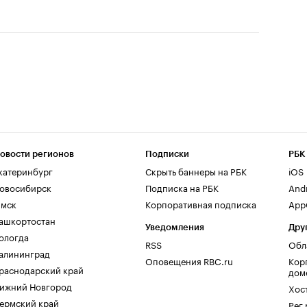
овости регионов
Подписки
РБК
катеринбург
Скрыть баннеры на РБК
iOS
овосибирск
Подписка на РБК
And
мск
Корпоративная подписка
AppG
ашкортостан
Уведомления
Дру
ологда
RSS
Обл
алининград
Оповещения RBC.ru
Кор
раснодарский край
дом
ижний Новгород
Хос
ермский край
Рег