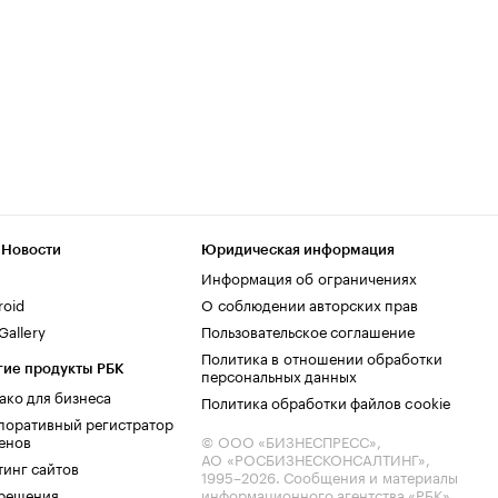
 Новости
Юридическая информация
Информация об ограничениях
roid
О соблюдении авторских прав
allery
Пользовательское соглашение
Политика в отношении обработки
гие продукты РБК
персональных данных
ако для бизнеса
Политика обработки файлов cookie
поративный регистратор
енов
© ООО «БИЗНЕСПРЕСС»,
АО «РОСБИЗНЕСКОНСАЛТИНГ»,
тинг сайтов
1995–2026
. Сообщения и материалы
.решения
информационного агентства «РБК»