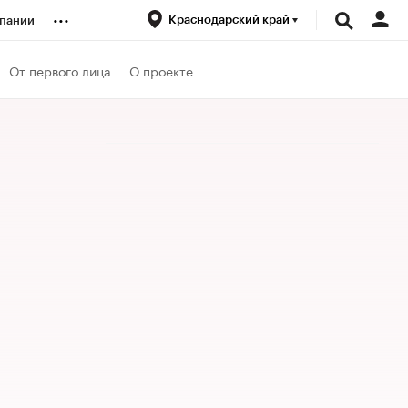
...
Краснодарский край
пании
ренды
От первого лица
О проекте
луб
ансы