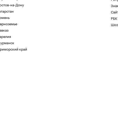
остов-на-Дону
Зна
атарстан
Сайт
юмень
РБК
ерноземье
Шко
авказ
арелия
урманск
риморский край