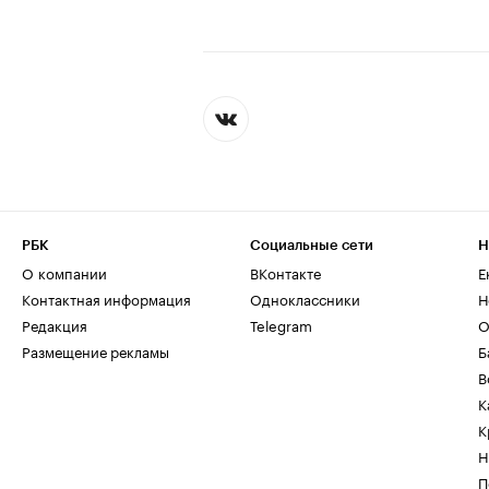
РБК
Социальные сети
Н
О компании
ВКонтакте
Е
Контактная информация
Одноклассники
Н
Редакция
Telegram
О
Размещение рекламы
Б
В
К
К
Н
П