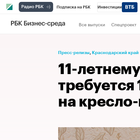
Подписка на РБК
Инвестиции
Телеканал
РБК Вино
Спорт
Школ
Все выпуски
Спецпроект
Визионеры
Национальные проекты
Исследования
Кредитные рейтинги
Пресс-релизы
⁠,
Краснодарский край
Спецпроекты
Проверка контрагентов
11-летнему
Рынок наличной валюты
требуется 
на кресло