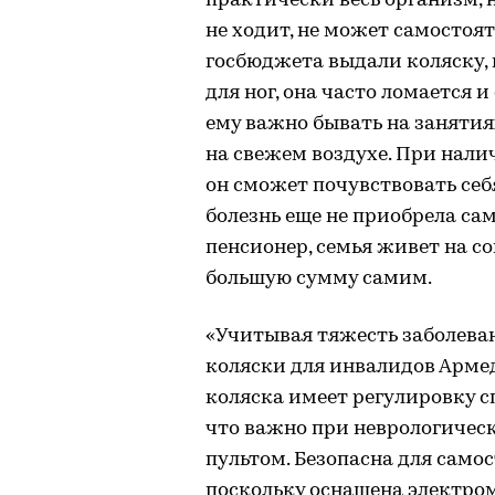
практически весь организм, 
не ходит, не может самостоят
госбюджета выдали коляску, 
для ног, она часто ломается 
ему важно бывать на занятия
на свежем воздухе. При нал
он сможет почувствовать себ
болезнь еще не приобрела са
пенсионер, семья живет на с
большую сумму самим.
«Учитывая тяжесть заболеван
коляски для инвалидов Армед
коляска имеет регулировку с
что важно при неврологическ
пультом. Безопасна для само
поскольку оснащена электро