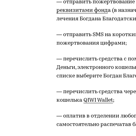
— отправить пожертвование
реквизитами фонд
а (в назн
лечения Богдана Благодатски
— отправить SMS на короткий
пожертвования цифрами;
— перечислить средства с 
Деньги, электронного кошел
списке выберите Богдан Благ
— перечислить средства чер
кошелька
QIWI Wallet
;
— оплатив в отделении любог
самостоятельно распечатав 