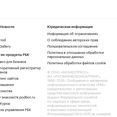
 Новости
Юридическая информация
Информация об ограничениях
roid
О соблюдении авторских прав
allery
Пользовательское соглашение
Политика в отношении обработки
гие продукты РБК
персональных данных
ако для бизнеса
Политика обработки файлов cookie
поративный регистратор
енов
© ООО «БИЗНЕСПРЕСС»,
АО «РОСБИЗНЕСКОНСАЛТИНГ»,
тинг сайтов
1995–2026
. Сообщения и материалы
.решения
информационного агентства «РБК»
(свидетельство о регистрации
комства
средства массовой информации
 знакомств podbor.ru
выдано Федеральной службой
по надзору в сфере связи,
 Курсы
информационных технологий
ла управления РБК
и массовых коммуникаций
(Роскомнадзор) 09.12.2015 за номером