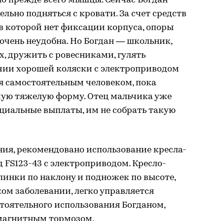
но прежде всего мышцы. Сейчас Богдан
ельно подняться с кровати. За счет средств
в которой нет фиксации корпуса, опоры
и очень неудобна. Но Богдан — школьник,
х, дружить с ровесниками, гулять
ичии хорошей коляски с электроприводом
я самостоятельным человеком, пока
мую тяжелую форму. Отец мальчика уже
оциальные выплаты, им не собрать такую
ия, рекомендовано использование кресла-
 FS123-43 с электроприводом. Кресло-
пинки по наклону и подножек по высоте,
ом заболевании, легко управляется
стоятельного использования Богданом,
магнитным тормозом,