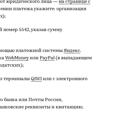
 от юридического лица —
на странице с
ачении платежа укажите: организация
х);
 номер 5542, указав сумму
помощью платежной системы
Яндекс
.
ька
WebMoney
или
PayPal
(в выпадающем
одатских);
ез терминалы
QIWI
или с электронного
о банка или Почты России,
банковские реквизиты и квитанцию;