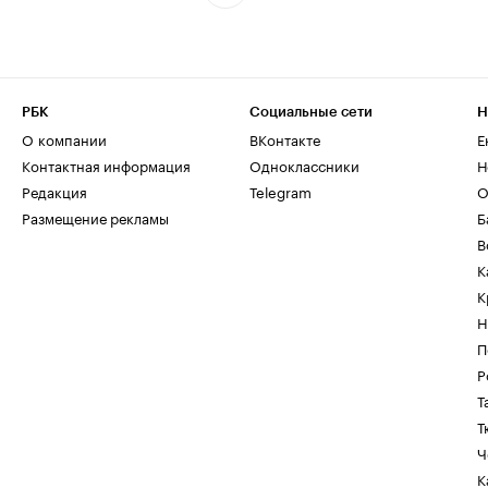
РБК
Социальные сети
Н
О компании
ВКонтакте
Е
Контактная информация
Одноклассники
Н
Редакция
Telegram
О
Размещение рекламы
Б
В
К
К
Н
П
Р
Т
Т
Ч
К