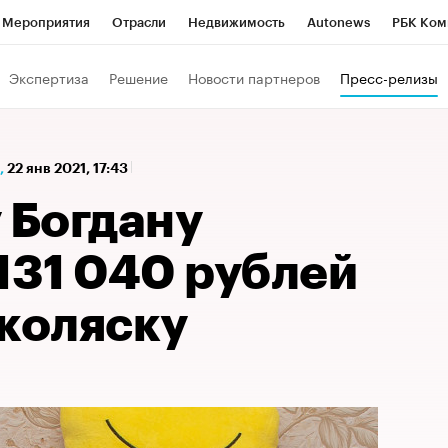
Мероприятия
Отрасли
Недвижимость
Autonews
РБК Ком
а управления РБК
РБК Образование
РБК Курсы
РБК Life
Т
Экспертиза
Решение
Новости партнеров
Пресс-релизы
Город
Стиль
Крипто
РБК Бизнес-среда
Дискуссионный к
Франшизы
Газета
Спецпроекты СПб
Конференции СПб
,
22 янв 2021, 17:43
Политика
Экономика
Бизнес
Технологии и медиа
Фин
 Богдану
131 040 рублей
-коляску