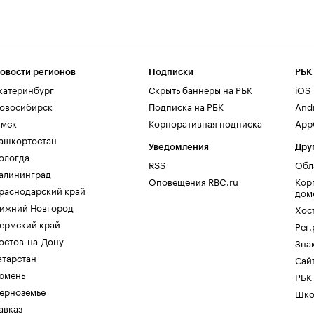
овости регионов
Подписки
РБК
катеринбург
Скрыть баннеры на РБК
iOS
овосибирск
Подписка на РБК
And
мск
Корпоративная подписка
AppG
ашкортостан
Уведомления
Дру
ологда
RSS
Обл
алининград
Оповещения RBC.ru
Кор
раснодарский край
дом
ижний Новгород
Хос
ермский край
Рег
остов-на-Дону
Зна
атарстан
Сайт
юмень
РБК
ерноземье
Шко
авказ