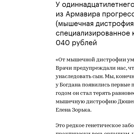
У одиннадцатилетнего
из Армавира прогре
(мышечная дистрофия)
специализированное 
040 рублей
«От мышечной дистрофии уме
Врачи предупреждали нас, ч
унаследовать сын. Мы, конечн
у Богдана появились первые 
годом он стал терять равнове
мышечную дистрофию Дюшенн
Елена Зорька.
Это редкое генетическое забо