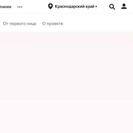
...
Краснодарский край
пании
ренды
От первого лица
О проекте
луб
ансы