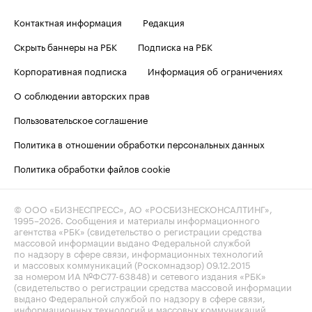
Контактная информация
Редакция
Скрыть баннеры на РБК
Подписка на РБК
Корпоративная подписка
Информация об ограничениях
О соблюдении авторских прав
Пользовательское соглашение
Политика в отношении обработки персональных данных
Политика обработки файлов cookie
© ООО «БИЗНЕСПРЕСС», АО «РОСБИЗНЕСКОНСАЛТИНГ»,
1995–2026
. Сообщения и материалы информационного
агентства «РБК» (свидетельство о регистрации средства
массовой информации выдано Федеральной службой
по надзору в сфере связи, информационных технологий
и массовых коммуникаций (Роскомнадзор) 09.12.2015
за номером ИА №ФС77-63848) и сетевого издания «РБК»
(свидетельство о регистрации средства массовой информации
выдано Федеральной службой по надзору в сфере связи,
информационных технологий и массовых коммуникаций