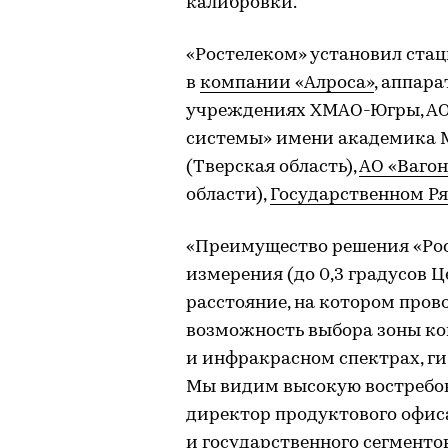
калибровки.
«Ростелеком» установил ста
в
компании «Алроса»
, аппар
учреждениях ХМАО-Югры, А
системы» имени академика М
(Тверская область),
АО «Ваго
области),
Государственном Ря
«Преимущество решения «Рос
измерения (до 0,3 градусов Ц
расстояние, на котором пров
возможность выбора зоны ко
и инфракрасном спектрах, ги
Мы видим высокую востребов
директор продуктового офис
и государственного сегменто