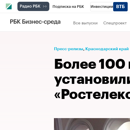
Подписка на РБК
Инвестиции
Телеканал
РБК Вино
Спорт
Школ
Все выпуски
Спецпроект
Визионеры
Национальные проекты
Исследования
Кредитные рейтинги
Пресс-релизы
⁠,
Краснодарский край
Спецпроекты
Проверка контрагентов
Более 100
Рынок наличной валюты
установил
«Ростелек