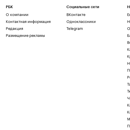
РБК
Социальные сети
Н
О компании
ВКонтакте
Е
Контактная информация
Одноклассники
Н
Редакция
Telegram
О
Размещение рекламы
Б
В
К
К
Н
П
Р
Т
Т
Ч
К
К
М
П