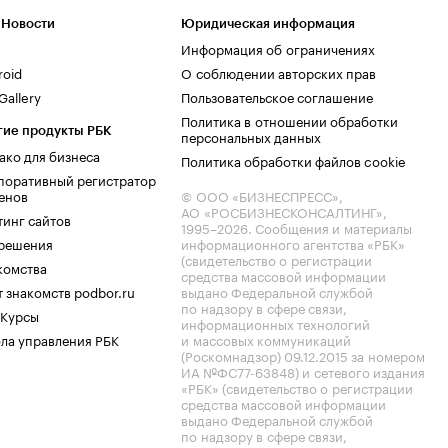
 Новости
Юридическая информация
Информация об ограничениях
roid
О соблюдении авторских прав
allery
Пользовательское соглашение
Политика в отношении обработки
гие продукты РБК
персональных данных
ако для бизнеса
Политика обработки файлов cookie
поративный регистратор
енов
© ООО «БИЗНЕСПРЕСС»,
АО «РОСБИЗНЕСКОНСАЛТИНГ»,
тинг сайтов
1995–2026
. Сообщения и материалы
.решения
информационного агентства «РБК»
(свидетельство о регистрации
комства
средства массовой информации
 знакомств podbor.ru
выдано Федеральной службой
по надзору в сфере связи,
 Курсы
информационных технологий
ла управления РБК
и массовых коммуникаций
(Роскомнадзор) 09.12.2015 за номером
ИА №ФС77-63848) и сетевого издания
«РБК» (свидетельство о регистрации
средства массовой информации
выдано Федеральной службой
по надзору в сфере связи,