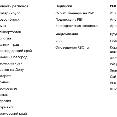
овости регионов
Подписки
РБК
катеринбург
Скрыть баннеры на РБК
iOS
овосибирск
Подписка на РБК
And
мск
Корпоративная подписка
AppG
ашкортостан
Уведомления
Дру
ологда
RSS
Обл
алининград
Оповещения RBC.ru
Кор
раснодарский край
дом
ижний Новгород
Хос
ермский край
Рег
остов-на-Дону
Зна
атарстан
Сайт
юмень
РБК
ерноземье
Шко
авказ
арелия
урманск
риморский край