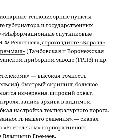
ционарные тепловизорные пункты
ате губернатора и государственных
О «Информационные спутниковые
. Ф. Решетнева,
агрохолдинге «Коралл»
нреммаш»
(Тамбовская и Воронежская
занском приборном заводе (ГРПЗ)
и др.
телекома» — высокая точность
ельсия), быстрый скрининг, большое
одятся измерения, широкий охват,
нтроля, запись архива в видимом
бкая настройка температурного порога.
анность нашего решения», — сказал
а «Ростелеком» корпоративного
в Владимир Еремеев.