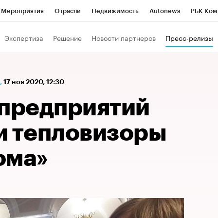
Мероприятия
Отрасли
Недвижимость
Autonews
РБК Ком
а управления РБК
РБК Образование
РБК Курсы
РБК Life
Т
Экспертиза
Решение
Новости партнеров
Пресс-релизы
Город
Стиль
Крипто
РБК Бизнес-среда
Дискуссионный к
Франшизы
Газета
Спецпроекты СПб
Конференции СПб
,
17 ноя 2020, 12:30
Политика
Экономика
Бизнес
Технологии и медиа
Фин
 предприятий
и тепловизоры
ома»