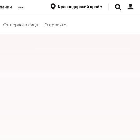
...
Краснодарский край
пании
ренды
От первого лица
О проекте
луб
ансы