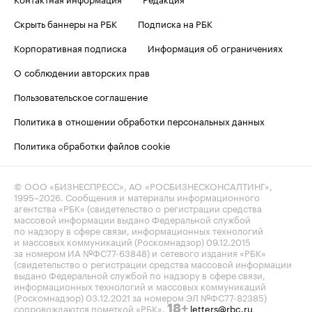
Скрыть баннеры на РБК
Подписка на РБК
Корпоративная подписка
Информация об ограничениях
О соблюдении авторских прав
Пользовательское соглашение
Политика в отношении обработки персональных данных
Политика обработки файлов cookie
© ООО «БИЗНЕСПРЕСС», АО «РОСБИЗНЕСКОНСАЛТИНГ»,
1995–2026
. Сообщения и материалы информационного
агентства «РБК» (свидетельство о регистрации средства
массовой информации выдано Федеральной службой
по надзору в сфере связи, информационных технологий
и массовых коммуникаций (Роскомнадзор) 09.12.2015
за номером ИА №ФС77-63848) и сетевого издания «РБК»
(свидетельство о регистрации средства массовой информации
выдано Федеральной службой по надзору в сфере связи,
информационных технологий и массовых коммуникаций
(Роскомнадзор) 03.12.2021 за номером ЭЛ №ФС77-82385)
сопровождаются пометкой «РБК».
letters@rbc.ru
18+