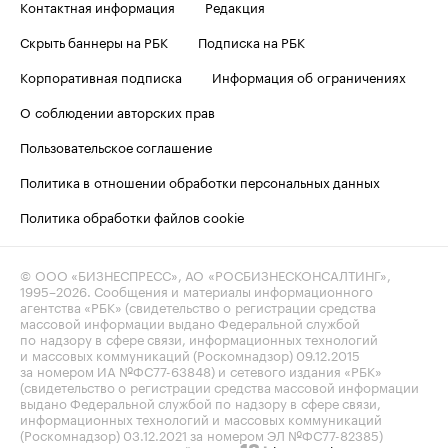
Контактная информация
Редакция
Скрыть баннеры на РБК
Подписка на РБК
Корпоративная подписка
Информация об ограничениях
О соблюдении авторских прав
Пользовательское соглашение
Политика в отношении обработки персональных данных
Политика обработки файлов cookie
© ООО «БИЗНЕСПРЕСС», АО «РОСБИЗНЕСКОНСАЛТИНГ»,
1995–2026
. Сообщения и материалы информационного
агентства «РБК» (свидетельство о регистрации средства
массовой информации выдано Федеральной службой
по надзору в сфере связи, информационных технологий
и массовых коммуникаций (Роскомнадзор) 09.12.2015
за номером ИА №ФС77-63848) и сетевого издания «РБК»
(свидетельство о регистрации средства массовой информации
выдано Федеральной службой по надзору в сфере связи,
информационных технологий и массовых коммуникаций
(Роскомнадзор) 03.12.2021 за номером ЭЛ №ФС77-82385)