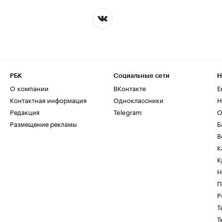
РБК
Социальные сети
Н
О компании
ВКонтакте
Е
Контактная информация
Одноклассники
Н
Редакция
Telegram
О
Размещение рекламы
Б
В
К
К
Н
П
Р
Т
Т