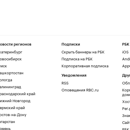
овости регионов
Подписки
РБК
катеринбург
Скрыть баннеры на РБК
iOS
овосибирск
Подписка на РБК
And
мск
Корпоративная подписка
AppG
ашкортостан
Уведомления
Дру
ологда
RSS
Обл
алининград
Оповещения RBC.ru
Кор
раснодарский край
дом
ижний Новгород
Хос
ермский край
Рег
остов-на-Дону
Зна
атарстан
Сайт
юмень
РБК