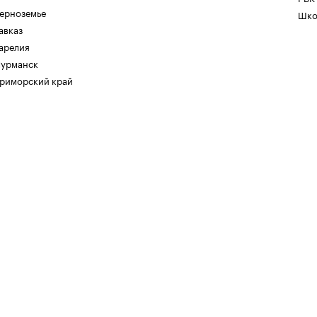
ерноземье
Шко
авказ
арелия
урманск
риморский край