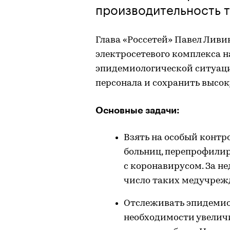
производительность 
Глава «Россетей» Павел Ливи
электросетевого комплекса 
эпидемиологической ситуаци
персонала и сохранить высо
Основные задачи:
Взять на особый контр
больниц, перепрофили
с коронавирусом. За не
число таких медучрежд
Отслеживать эпидемио
необходимости увеличи