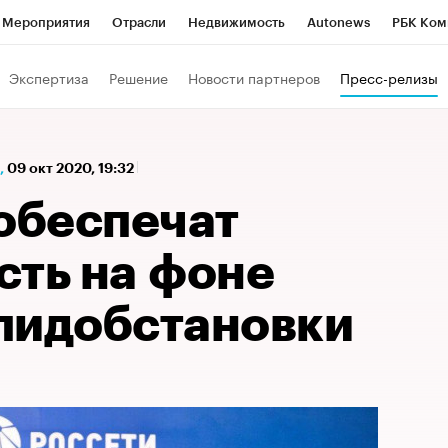
Мероприятия
Отрасли
Недвижимость
Autonews
РБК Ком
а управления РБК
РБК Образование
РБК Курсы
РБК Life
Т
Экспертиза
Решение
Новости партнеров
Пресс-релизы
Город
Стиль
Крипто
РБК Бизнес-среда
Дискуссионный к
Франшизы
Газета
Спецпроекты СПб
Конференции СПб
,
09 окт 2020, 19:32
Политика
Экономика
Бизнес
Технологии и медиа
Фин
 обеспечат
сть на фоне
пидобстановки