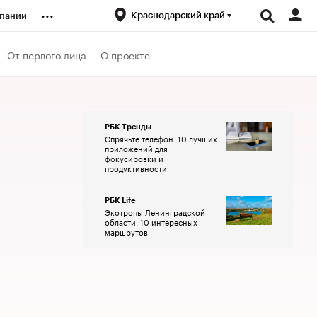
...
Краснодарский край
пании
ренды
От первого лица
О проекте
луб
РБК Тренды
Спрячьте телефон: 10 лучших
ансы
приложений для
фокусировки и
продуктивности
РБК Life
Экотропы Ленинградской
области. 10 интересных
маршрутов