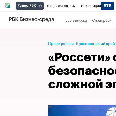
Подписка на РБК
Инвестиции
Телеканал
РБК Вино
Спорт
Школ
Все выпуски
Спецпроект
Визионеры
Национальные проекты
Исследования
Кредитные рейтинги
Пресс-релизы
⁠,
Краснодарский край
Спецпроекты
Проверка контрагентов
«Россети»
Рынок наличной валюты
безопасно
сложной э