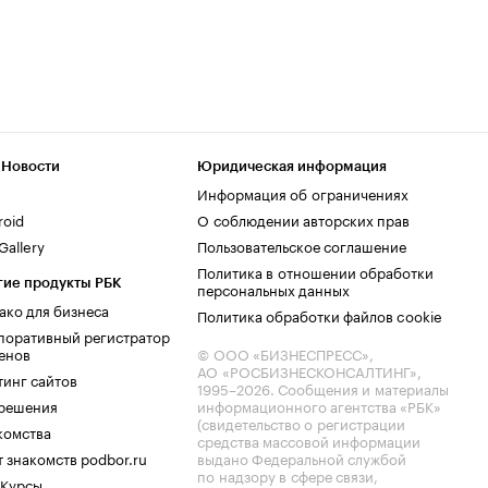
 Новости
Юридическая информация
Информация об ограничениях
roid
О соблюдении авторских прав
allery
Пользовательское соглашение
Политика в отношении обработки
гие продукты РБК
персональных данных
ако для бизнеса
Политика обработки файлов cookie
поративный регистратор
енов
© ООО «БИЗНЕСПРЕСС»,
АО «РОСБИЗНЕСКОНСАЛТИНГ»,
тинг сайтов
1995–2026
. Сообщения и материалы
.решения
информационного агентства «РБК»
(свидетельство о регистрации
комства
средства массовой информации
 знакомств podbor.ru
выдано Федеральной службой
по надзору в сфере связи,
 Курсы