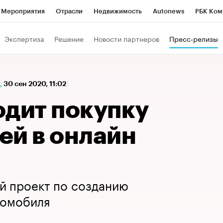
Мероприятия
Отрасли
Недвижимость
Autonews
РБК Ком
а управления РБК
РБК Образование
РБК Курсы
РБК Life
Т
Экспертиза
Решение
Новости партнеров
Пресс-релизы
Город
Стиль
Крипто
РБК Бизнес-среда
Дискуссионный к
Франшизы
Газета
Спецпроекты СПб
Конференции СПб
,
30 сен 2020, 11:02
Политика
Экономика
Бизнес
Технологии и медиа
Фин
одит покупку
ей в онлайн
й проект по созданию
томобиля