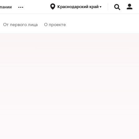
...
Краснодарский край
пании
ренды
От первого лица
О проекте
луб
ансы