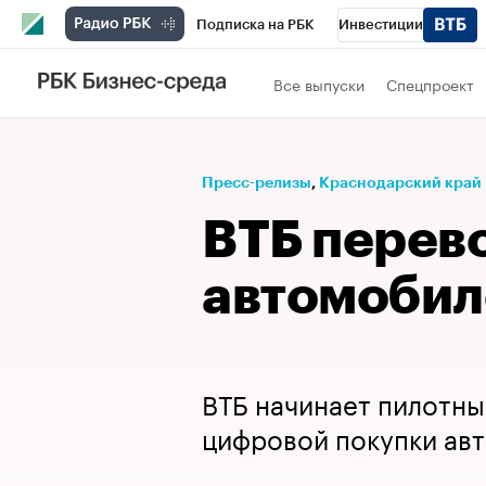
Подписка на РБК
Инвестиции
Телеканал
РБК Вино
Спорт
Школ
Все выпуски
Спецпроект
Визионеры
Национальные проекты
Исследования
Кредитные рейтинги
Пресс-релизы
⁠,
Краснодарский край
Спецпроекты
Проверка контрагентов
ВТБ перев
Рынок наличной валюты
автомобил
ВТБ начинает пилотны
цифровой покупки ав