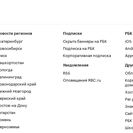
овости регионов
Подписки
РБК
катеринбург
Скрыть баннеры на РБК
iOS
овосибирск
Подписка на РБК
And
мск
Корпоративная подписка
AppG
ашкортостан
Уведомления
Дру
ологда
RSS
Обл
алининград
Оповещения RBC.ru
Кор
раснодарский край
дом
ижний Новгород
Хос
ермский край
Рег
остов-на-Дону
Зна
атарстан
Сайт
юмень
РБК
ерноземье
Шко