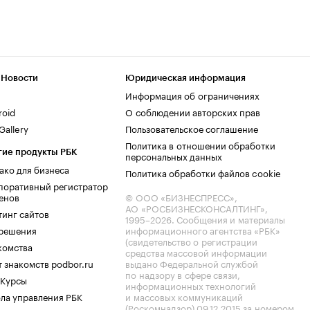
 Новости
Юридическая информация
Информация об ограничениях
roid
О соблюдении авторских прав
allery
Пользовательское соглашение
Политика в отношении обработки
гие продукты РБК
персональных данных
ако для бизнеса
Политика обработки файлов cookie
поративный регистратор
енов
© ООО «БИЗНЕСПРЕСС»,
АО «РОСБИЗНЕСКОНСАЛТИНГ»,
тинг сайтов
1995–2026
. Сообщения и материалы
.решения
информационного агентства «РБК»
(свидетельство о регистрации
комства
средства массовой информации
 знакомств podbor.ru
выдано Федеральной службой
по надзору в сфере связи,
 Курсы
информационных технологий
ла управления РБК
и массовых коммуникаций
(Роскомнадзор) 09.12.2015 за номером