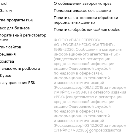
roid
О соблюдении авторских прав
allery
Пользовательское соглашение
Политика в отношении обработки
гие продукты РБК
персональных данных
ако для бизнеса
Политика обработки файлов cookie
поративный регистратор
енов
© ООО «БИЗНЕСПРЕСС»,
АО «РОСБИЗНЕСКОНСАЛТИНГ»,
тинг сайтов
1995–2026
. Сообщения и материалы
.решения
информационного агентства «РБК»
(свидетельство о регистрации
комства
средства массовой информации
 знакомств podbor.ru
выдано Федеральной службой
по надзору в сфере связи,
 Курсы
информационных технологий
ла управления РБК
и массовых коммуникаций
(Роскомнадзор) 09.12.2015 за номером
ИА №ФС77-63848) и сетевого издания
«РБК» (свидетельство о регистрации
средства массовой информации
выдано Федеральной службой
по надзору в сфере связи,
информационных технологий
и массовых коммуникаций
(Роскомнадзор) 03.12.2021 за номером
ЭЛ №ФС77-82385) сопровождаются