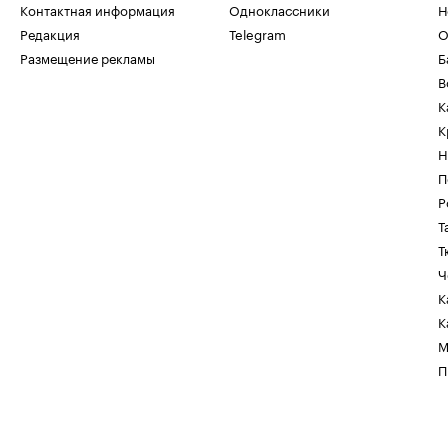
Контактная информация
Одноклассники
Н
Редакция
Telegram
О
Размещение рекламы
Б
В
К
К
Н
П
Р
Т
Т
Ч
К
К
М
П