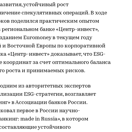
развития, устойчивый рост
ичение спекулятивных операций. В ходе
соков поделился практическим опытом
 региональном банке «Центр-инвест»,
данием Euromoney в текущем году
 и Восточной Европы по корпоративной
ка «Центр-инвест» доказывает, что ESG-
е координат за счет оптимального баланса
го роста и принимаемых рисков.
 одним из авторитетных экспертов
ализации ESG-стратегии, возглавляет
нг» в Ассоциации банков России.
иковал первое в России научно-
нкинг: made in Russia», в котором
составляющие устойчивого