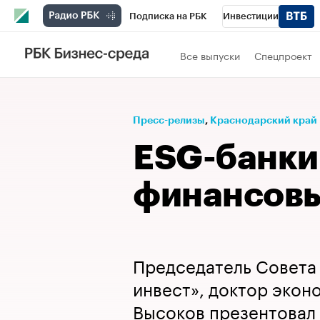
Подписка на РБК
Инвестиции
Телеканал
РБК Вино
Спорт
Школ
Все выпуски
Спецпроект
Визионеры
Национальные проекты
Исследования
Кредитные рейтинги
Пресс-релизы
⁠,
Краснодарский край
Спецпроекты
Проверка контрагентов
ESG-банки
Рынок наличной валюты
финансовы
Председатель Совета 
инвест», доктор экон
Высоков презентовал 