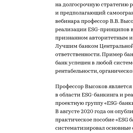
на долгосрочную стратегию 
и предполагающий самоогран
вебинара профессор В.В. Вы
реализации ESG-принципов в
признанном авторитетным из
Лучшим банком Центральной
ответственности. Пример бан
банк успешен в любой систем
рентабельности, органическо
Профессор Высоков является
в области ESG-банкинга и ре
проектную группу «ESG-банки
В августе 2020 года он опубл
практическое пособие «ESG ба
систематизировал основные 