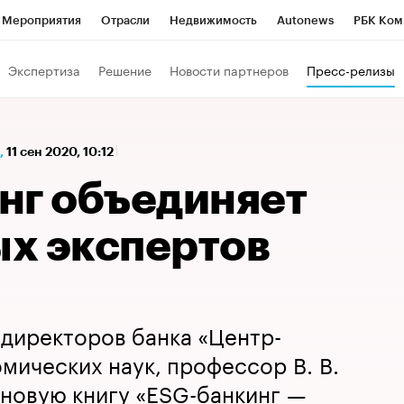
Мероприятия
Отрасли
Недвижимость
Autonews
РБК Ком
а управления РБК
РБК Образование
РБК Курсы
РБК Life
Т
Экспертиза
Решение
Новости партнеров
Пресс-релизы
Город
Стиль
Крипто
РБК Бизнес-среда
Дискуссионный к
Франшизы
Газета
Спецпроекты СПб
Конференции СПб
,
11 сен 2020, 10:12
Политика
Экономика
Бизнес
Технологии и медиа
Фин
нг объединяет
х экспертов
директоров банка «Центр-
омических наук, профессор В. В.
новую книгу «ESG-банкинг —