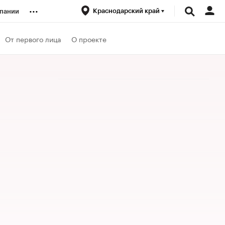
...
Краснодарский край
пании
ренды
От первого лица
О проекте
луб
ансы