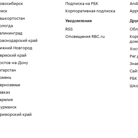
овосибирск
Подписка на РБК
And
мск
Корпоративная подписка
AppG
ашкортостан
Уведомления
Дру
ологда
RSS
Обл
алининград
Оповещения RBC.ru
Кор
раснодарский край
дом
ижний Новгород
Хос
ермский край
Рег
остов-на-Дону
Зна
атарстан
Сайт
юмень
РБК
ерноземье
Шко
авказ
арелия
урманск
риморский край