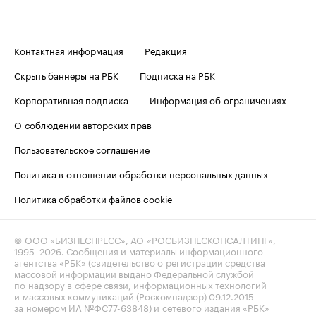
Контактная информация
Редакция
Скрыть баннеры на РБК
Подписка на РБК
Корпоративная подписка
Информация об ограничениях
О соблюдении авторских прав
Пользовательское соглашение
Политика в отношении обработки персональных данных
Политика обработки файлов cookie
© ООО «БИЗНЕСПРЕСС», АО «РОСБИЗНЕСКОНСАЛТИНГ»,
1995–2026
. Сообщения и материалы информационного
агентства «РБК» (свидетельство о регистрации средства
массовой информации выдано Федеральной службой
по надзору в сфере связи, информационных технологий
и массовых коммуникаций (Роскомнадзор) 09.12.2015
за номером ИА №ФС77-63848) и сетевого издания «РБК»