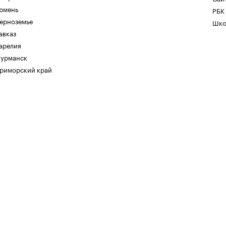
юмень
РБК
ерноземье
Шко
авказ
арелия
урманск
риморский край