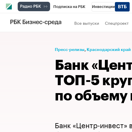
Подписка на РБК
Инвестиции
Телеканал
РБК Вино
Спорт
Школ
Все выпуски
Спецпроект
Визионеры
Национальные проекты
Исследования
Кредитные рейтинги
Пресс-релизы
⁠,
Краснодарский край
Спецпроекты
Проверка контрагентов
Банк «Цент
Рынок наличной валюты
ТОП-5 кру
по объему
Банк «Центр-инвест» 