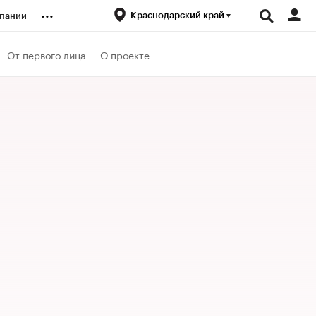
...
Краснодарский край
пании
ренды
От первого лица
О проекте
луб
ансы