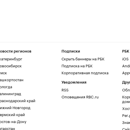
овости регионов
Подписки
РБК
катеринбург
Скрыть баннеры на РБК
iOS
овосибирск
Подписка на РБК
And
мск
Корпоративная подписка
AppG
ашкортостан
Уведомления
Дру
ологда
RSS
Обл
алининград
Оповещения RBC.ru
Кор
раснодарский край
дом
ижний Новгород
Хос
ермский край
Рег
остов-на-Дону
Зна
атарстан
Сайт