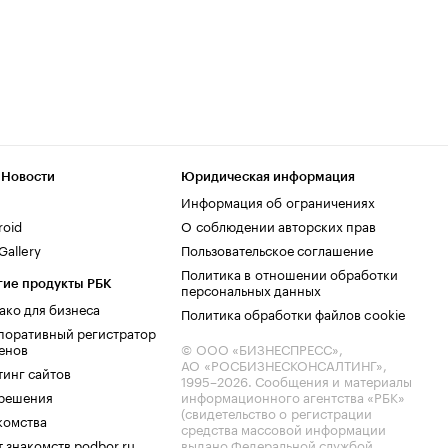
 Новости
Юридическая информация
Информация об ограничениях
roid
О соблюдении авторских прав
allery
Пользовательское соглашение
Политика в отношении обработки
гие продукты РБК
персональных данных
ако для бизнеса
Политика обработки файлов cookie
поративный регистратор
енов
© ООО «БИЗНЕСПРЕСС»,
АО «РОСБИЗНЕСКОНСАЛТИНГ»,
тинг сайтов
1995–2026
. Сообщения и материалы
.решения
информационного агентства «РБК»
(свидетельство о регистрации
комства
средства массовой информации
 знакомств podbor.ru
выдано Федеральной службой