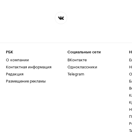
РБК
Социальные сети
Н
О компании
ВКонтакте
Е
Контактная информация
Одноклассники
Н
Редакция
Telegram
О
Размещение рекламы
Б
В
К
К
Н
П
Р
Т