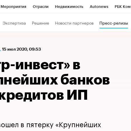
Мероприятия
Отрасли
Недвижимость
Autonews
РБК Ком
а управления РБК
РБК Образование
РБК Курсы
РБК Life
Т
Экспертиза
Решение
Новости партнеров
Пресс-релизы
Город
Стиль
Крипто
РБК Бизнес-среда
Дискуссионный к
Франшизы
Газета
Спецпроекты СПб
Конференции СПб
,
15 июл 2020, 09:53
Политика
Экономика
Бизнес
Технологии и медиа
Фин
р-инвест» в
пнейших банков
 кредитов ИП
вошел в пятерку «Крупнейших