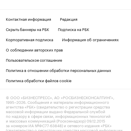
Контактная информация
Редакция
Скрыть баннеры на РБК
Подписка на РБК
Корпоративная подписка
Информация об ограничениях
О соблюдении авторских прав
Пользовательское соглашение
Политика в отношении обработки персональных данных
Политика обработки файлов cookie
© ООО «БИЗНЕСПРЕСС», АО «РОСБИЗНЕСКОНСАЛТИНГ»,
1995–2026
. Сообщения и материалы информационного
агентства «РБК» (свидетельство о регистрации средства
массовой информации выдано Федеральной службой
по надзору в сфере связи, информационных технологий
и массовых коммуникаций (Роскомнадзор) 09.12.2015
за номером ИА №ФС77-63848) и сетевого издания «РБК»
(свидетельство о регистрации средства массовой информации