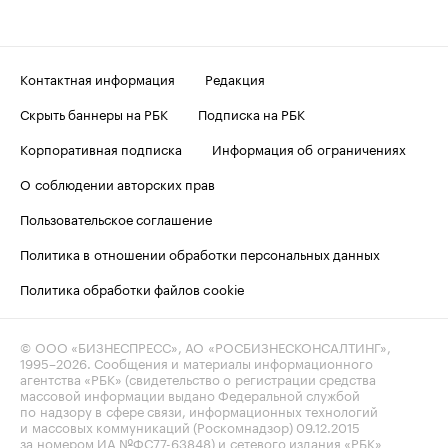
Контактная информация
Редакция
Скрыть баннеры на РБК
Подписка на РБК
Корпоративная подписка
Информация об ограничениях
О соблюдении авторских прав
Пользовательское соглашение
Политика в отношении обработки персональных данных
Политика обработки файлов cookie
© ООО «БИЗНЕСПРЕСС», АО «РОСБИЗНЕСКОНСАЛТИНГ»,
1995–2026
. Сообщения и материалы информационного
агентства «РБК» (свидетельство о регистрации средства
массовой информации выдано Федеральной службой
по надзору в сфере связи, информационных технологий
и массовых коммуникаций (Роскомнадзор) 09.12.2015
за номером ИА №ФС77-63848) и сетевого издания «РБК»