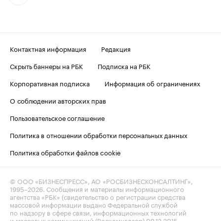
Контактная информация
Редакция
Скрыть баннеры на РБК
Подписка на РБК
Корпоративная подписка
Информация об ограничениях
О соблюдении авторских прав
Пользовательское соглашение
Политика в отношении обработки персональных данных
Политика обработки файлов cookie
© ООО «БИЗНЕСПРЕСС», АО «РОСБИЗНЕСКОНСАЛТИНГ»,
1995–2026
. Сообщения и материалы информационного
агентства «РБК» (свидетельство о регистрации средства
массовой информации выдано Федеральной службой
по надзору в сфере связи, информационных технологий
и массовых коммуникаций (Роскомнадзор) 09.12.2015