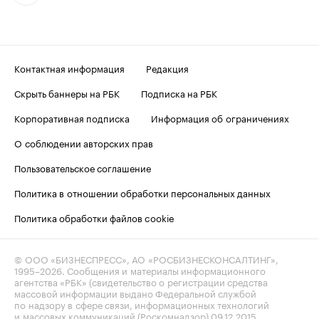
Контактная информация
Редакция
Скрыть баннеры на РБК
Подписка на РБК
Корпоративная подписка
Информация об ограничениях
О соблюдении авторских прав
Пользовательское соглашение
Политика в отношении обработки персональных данных
Политика обработки файлов cookie
© ООО «БИЗНЕСПРЕСС», АО «РОСБИЗНЕСКОНСАЛТИНГ»,
1995–2026
. Сообщения и материалы информационного
агентства «РБК» (свидетельство о регистрации средства
массовой информации выдано Федеральной службой
по надзору в сфере связи, информационных технологий
и массовых коммуникаций (Роскомнадзор) 09.12.2015