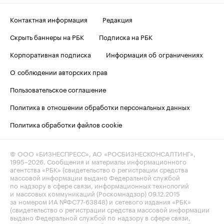
Контактная информация
Редакция
Скрыть баннеры на РБК
Подписка на РБК
Корпоративная подписка
Информация об ограничениях
О соблюдении авторских прав
Пользовательское соглашение
Политика в отношении обработки персональных данных
Политика обработки файлов cookie
© ООО «БИЗНЕСПРЕСС», АО «РОСБИЗНЕСКОНСАЛТИНГ»,
1995–2026
. Сообщения и материалы информационного
агентства «РБК» (свидетельство о регистрации средства
массовой информации выдано Федеральной службой
по надзору в сфере связи, информационных технологий
и массовых коммуникаций (Роскомнадзор) 09.12.2015
за номером ИА №ФС77-63848) и сетевого издания «РБК»
(свидетельство о регистрации средства массовой информации
выдано Федеральной службой по надзору в сфере связи,